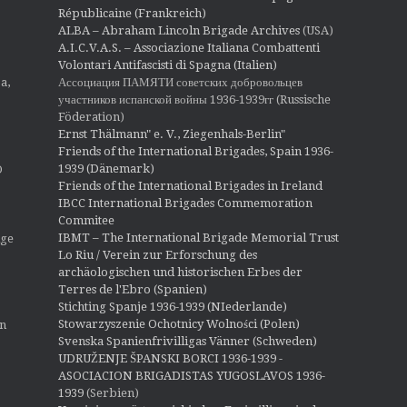
Républicaine (Frankreich)
ALBA – Abraham Lincoln Brigade Archives
(USA)
A.I.C.V.A.S. – Associazione Italiana Combattenti
Volontari Antifascisti di Spagna (Italien)
Ассоциация ПАМЯТИ советских добровольцев
a,
участников испанской войны 1936-1939гг (Russische
Föderation)
Ernst Thälmann" e. V., Ziegenhals-Berlin"
Friends of the International Brigades, Spain 1936-
1939 (Dänemark)
O
Friends of the International Brigades in Ireland
IBCC International Brigades Commemoration
Commitee
IBMT – The International Brigade Memorial Trust
ige
Lo Riu / Verein zur Erforschung des
archäologischen und historischen Erbes der
Terres de l'Ebro (Spanien)
Stichting Spanje 1936-1939 (NIederlande)
Stowarzyszenie Ochotnicy Wolności (Polen)
en
Svenska Spanienfrivilligas Vänner (Schweden)
UDRUŽENJE ŠPANSKI BORCI 1936-1939 -
ASOCIACION BRIGADISTAS YUGOSLAVOS 1936-
1939
(Serbien)