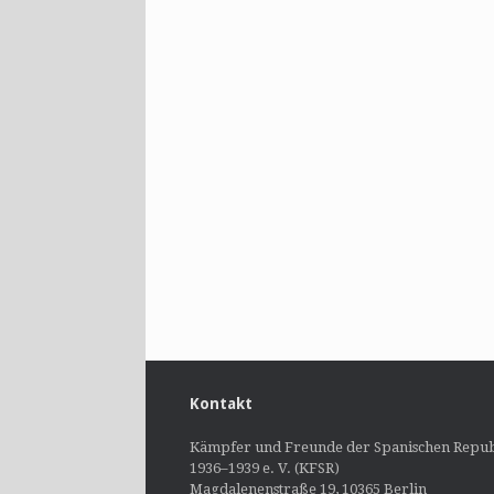
Kontakt
Kämpfer und Freunde der Spanischen Repub
1936–1939 e. V. (KFSR)
Magdalenenstraße 19, 10365 Berlin