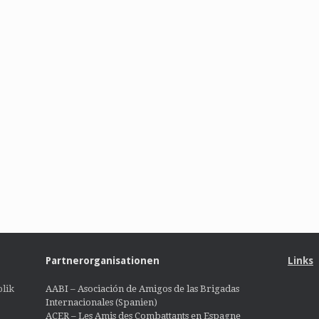
Partnerorganisationen
Links
lik
AABI – Asociación de Amigos de las Brigadas
Internacionales (Spanien)
ACER – Les Amis des Combattants en Espagne