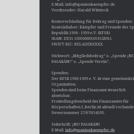
E-Mail: info@spanienkaempfer.de
Vorsitzender: Harald Wittstock
Kontoverbindung für Beitrag und Spenden:
Kontoinhaber: Kämpfer und Freunde der Sp
Republik 1936 - 1939 e.V. (KFSR)
IBAN: DE31 100500001653528911
SWIFT-BIC: BELADEBEXXX
Stichwort: „Mitgliedsbeitrag“ o. „Spende ¡N
PASARÁN!“ o. „Spende Verein“.
Spenden:
Der KFSR 1936-1939 e. V. ist eine gemeinnütz
Organisation.
Spenden sind beim Finanzamt steuerlich
absetzbar.
Freistellungsbescheid des Finanzamtes für
Körperschaften I, Berlin ist aktuell vorhand
Steuernummer 27/670/54593.
Zeitschrift: ¡NO PASARÁN!
E-Mail:
info@spanienkaempfer.de