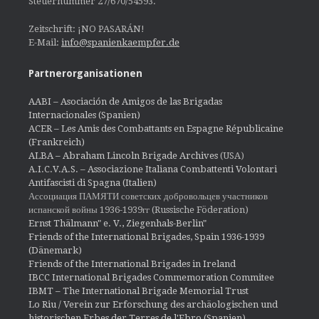
Steuernummer 27/670/54593.
Zeitschrift: ¡NO PASARÁN!
E-Mail:
info@spanienkaempfer.de
Partnerorganisationen
AABI – Asociación de Amigos de las Brigadas
Internacionales (Spanien)
ACER – Les Amis des Combattants en Espagne Républicaine
(Frankreich)
ALBA – Abraham Lincoln Brigade Archives
(USA)
A.I.C.V.A.S. – Associazione Italiana Combattenti Volontari
Antifascisti di Spagna (Italien)
Ассоциация ПАМЯТИ советских добровольцев участников
испанской войны 1936-1939гг (Russische Föderation)
Ernst Thälmann" e. V., Ziegenhals-Berlin"
Friends of the International Brigades, Spain 1936-1939
(Dänemark)
Friends of the International Brigades in Ireland
IBCC International Brigades Commemoration Commitee
IBMT – The International Brigade Memorial Trust
Lo Riu / Verein zur Erforschung des archäologischen und
historischen Erbes der Terres de l'Ebro (Spanien)