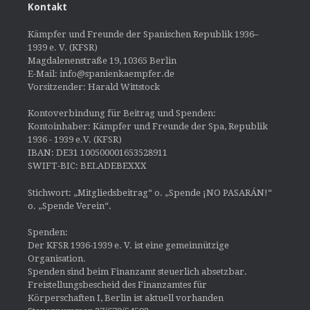
Kontakt
Kämpfer und Freunde der Spanischen Republik 1936–
1939 e. V. (KFSR)
Magdalenenstraße 19, 10365 Berlin
E-Mail: info@spanienkaempfer.de
Vorsitzender: Harald Wittstock
Kontoverbindung für Beitrag und Spenden:
Kontoinhaber: Kämpfer und Freunde der Spa, Republik
1936 - 1939 e.V. (KFSR)
IBAN: DE31 100500001653528911
SWIFT-BIC: BELADEBEXXX
Stichwort: „Mitgliedsbeitrag“ o. „Spende ¡NO PASARÁN!“
o. „Spende Verein“.
Spenden:
Der KFSR 1936-1939 e. V. ist eine gemeinnützige
Organisation.
Spenden sind beim Finanzamt steuerlich absetzbar.
Freistellungsbescheid des Finanzamtes für
Körperschaften I, Berlin ist aktuell vorhanden