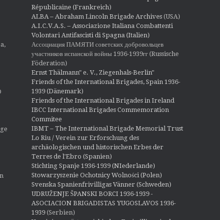
Républicaine (Frankreich)
ALBA – Abraham Lincoln Brigade Archives
(USA)
A.I.C.V.A.S. – Associazione Italiana Combattenti
Volontari Antifascisti di Spagna (Italien)
Ассоциация ПАМЯТИ советских добровольцев
a,
участников испанской войны 1936-1939гг (Russische
Föderation)
Ernst Thälmann" e. V., Ziegenhals-Berlin"
Friends of the International Brigades, Spain 1936-
1939 (Dänemark)
O
Friends of the International Brigades in Ireland
IBCC International Brigades Commemoration
Commitee
IBMT – The International Brigade Memorial Trust
ige
Lo Riu / Verein zur Erforschung des
archäologischen und historischen Erbes der
Terres de l'Ebro (Spanien)
Stichting Spanje 1936-1939 (NIederlande)
Stowarzyszenie Ochotnicy Wolności (Polen)
en
Svenska Spanienfrivilligas Vänner (Schweden)
UDRUŽENJE ŠPANSKI BORCI 1936-1939 -
ASOCIACION BRIGADISTAS YUGOSLAVOS 1936-
1939
(Serbien)