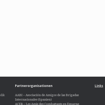
Partnerorganisationen
Links
lik
AABI – Asociación de Amigos de las Brigadas
Internacionales (Spanien)
ACER – Les Amis des Combattants en Espagne