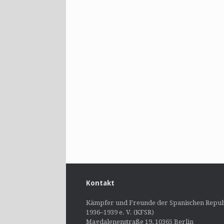
Kontakt
Kämpfer und Freunde der Spanischen Repub
1936–1939 e. V. (KFSR)
Magdalenenstraße 19, 10365 Berlin