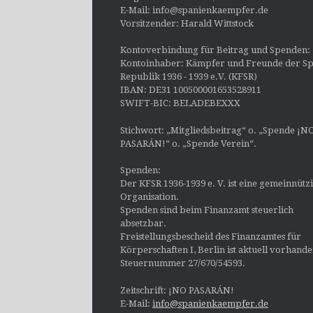
E-Mail: info@spanienkaempfer.de
Vorsitzender: Harald Wittstock
Kontoverbindung für Beitrag und Spenden:
Kontoinhaber: Kämpfer und Freunde der Sp
Republik 1936 - 1939 e.V. (KFSR)
IBAN: DE31 100500001653528911
SWIFT-BIC: BELADEBEXXX
Stichwort: „Mitgliedsbeitrag“ o. „Spende ¡N
PASARÁN!“ o. „Spende Verein“.
Spenden:
Der KFSR 1936-1939 e. V. ist eine gemeinnütz
Organisation.
Spenden sind beim Finanzamt steuerlich
absetzbar.
Freistellungsbescheid des Finanzamtes für
Körperschaften I, Berlin ist aktuell vorhand
Steuernummer 27/670/54593.
Zeitschrift: ¡NO PASARÁN!
E-Mail:
info@spanienkaempfer.de