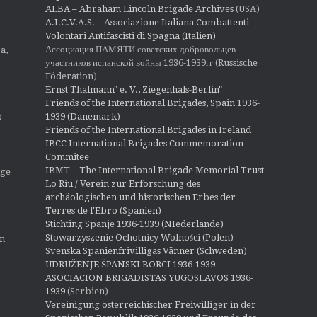
ALBA – Abraham Lincoln Brigade Archives
(USA)
A.I.C.V.A.S. – Associazione Italiana Combattenti
Volontari Antifascisti di Spagna (Italien)
Ассоциация ПАМЯТИ советских добровольцев
a,
участников испанской войны 1936-1939гг (Russische
Föderation)
Ernst Thälmann" e. V., Ziegenhals-Berlin"
Friends of the International Brigades, Spain 1936-
1939 (Dänemark)
O
Friends of the International Brigades in Ireland
IBCC International Brigades Commemoration
Commitee
IBMT – The International Brigade Memorial Trust
ige
Lo Riu / Verein zur Erforschung des
archäologischen und historischen Erbes der
Terres de l'Ebro (Spanien)
Stichting Spanje 1936-1939 (NIederlande)
Stowarzyszenie Ochotnicy Wolności (Polen)
en
Svenska Spanienfrivilligas Vänner (Schweden)
UDRUŽENJE ŠPANSKI BORCI 1936-1939 -
ASOCIACION BRIGADISTAS YUGOSLAVOS 1936-
1939
(Serbien)
Vereinigung österreichischer Freiwilliger in der