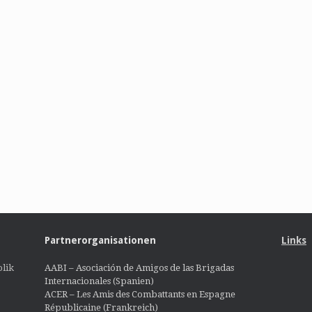
Partnerorganisationen
Links
lik
AABI – Asociación de Amigos de las Brigadas
Internacionales (Spanien)
ACER – Les Amis des Combattants en Espagne
Républicaine (Frankreich)