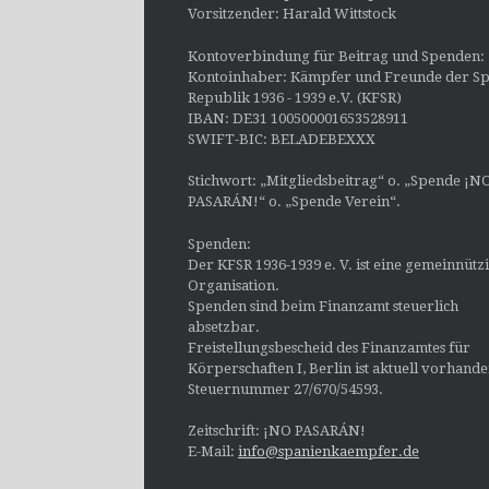
Vorsitzender: Harald Wittstock
Kontoverbindung für Beitrag und Spenden:
Kontoinhaber: Kämpfer und Freunde der Sp
Republik 1936 - 1939 e.V. (KFSR)
IBAN: DE31 100500001653528911
SWIFT-BIC: BELADEBEXXX
Stichwort: „Mitgliedsbeitrag“ o. „Spende ¡N
PASARÁN!“ o. „Spende Verein“.
Spenden:
Der KFSR 1936-1939 e. V. ist eine gemeinnütz
Organisation.
Spenden sind beim Finanzamt steuerlich
absetzbar.
Freistellungsbescheid des Finanzamtes für
Körperschaften I, Berlin ist aktuell vorhand
Steuernummer 27/670/54593.
Zeitschrift: ¡NO PASARÁN!
E-Mail:
info@spanienkaempfer.de