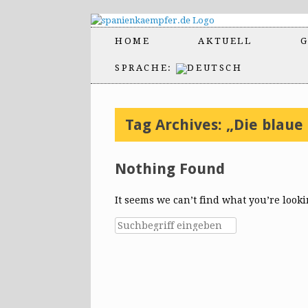
HOME
AKTUELL
G
SPRACHE:
Tag Archives:
„Die blaue 
Nothing Found
It seems we can’t find what you’re look