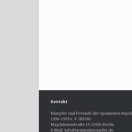
Kontakt
Kämpfer und Freunde der Spanischen Repub
1936–1939 e. V. (KFSR)
Magdalenenstraße 19, 10365 Berlin
E-Mail: info@spanienkaempfer.de