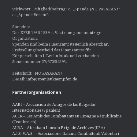
Stichwort: „Mitgliedsbeitrag“ o. „Spende ¡NO PASARÁN!“
o. „Spende Verein“.
Spenden:
Der KFSR 1936-1939 e. V. ist eine gemeinnützige
Organisation.
Spenden sind beim Finanzamt steuerlich absetzbar.
Freistellungsbescheid des Finanzamtes für
Körperschaften I, Berlin ist aktuell vorhanden
Steuernummer 27/670/54593.
Zeitschrift: ¡NO PASARÁN!
E-Mail:
info@spanienkaempfer.de
Partnerorganisationen
AABI – Asociación de Amigos de las Brigadas
Internacionales (Spanien)
ACER – Les Amis des Combattants en Espagne Républicaine
(Frankreich)
ALBA – Abraham Lincoln Brigade Archives
(USA)
A.I.C.V.A.S. – Associazione Italiana Combattenti Volontari