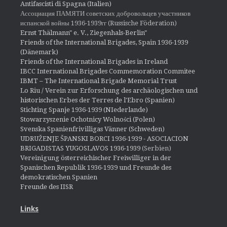
Antifascisti di Spagna (Italien)
Ассоциация ПАМЯТИ советских добровольцев участников
испанской войны 1936-1939гг (Russische Föderation)
Ernst Thälmann" e. V., Ziegenhals-Berlin"
Friends of the International Brigades, Spain 1936-1939
(Dänemark)
Friends of the International Brigades in Ireland
IBCC International Brigades Commemoration Commitee
IBMT – The International Brigade Memorial Trust
Lo Riu / Verein zur Erforschung des archäologischen und
historischen Erbes der Terres de l'Ebro (Spanien)
Stichting Spanje 1936-1939 (NIederlande)
Stowarzyszenie Ochotnicy Wolności (Polen)
Svenska Spanienfrivilligas Vänner (Schweden)
UDRUŽENJE ŠPANSKI BORCI 1936-1939 - ASOCIACION
BRIGADISTAS YUGOSLAVOS 1936-1939
(Serbien)
Vereinigung österreichischer Freiwilliger in der
Spanischen Republik 1936-1939 und Freunde des
demokratischen Spanien
Freunde des IISR
Links