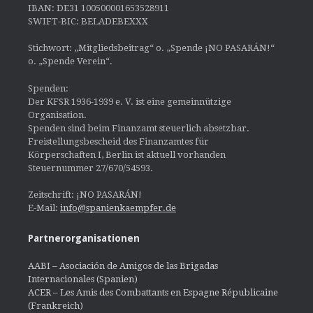
IBAN: DE31 100500001653528911
SWIFT-BIC: BELADEBEXXX
Stichwort: „Mitgliedsbeitrag“ o. „Spende ¡NO PASARÁN!“
o. „Spende Verein“.
Spenden:
Der KFSR 1936-1939 e. V. ist eine gemeinnützige
Organisation.
Spenden sind beim Finanzamt steuerlich absetzbar.
Freistellungsbescheid des Finanzamtes für
Körperschaften I, Berlin ist aktuell vorhanden
Steuernummer 27/670/54593.
Zeitschrift: ¡NO PASARÁN!
E-Mail:
info@spanienkaempfer.de
Partnerorganisationen
AABI – Asociación de Amigos de las Brigadas
Internacionales (Spanien)
ACER – Les Amis des Combattants en Espagne Républicaine
(Frankreich)