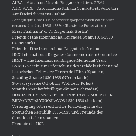
ALBA – Abraham Lincoln Brigade Archives
(USA)
A.I.C.V.A.S. – Associazione Italiana Combattenti Volontari
Antifascisti di Spagna (Italien)
Ассоциация ПАМЯТИ советских добровольцев участников
испанской войны 1936-1939гг (Russische Föderation)
Ernst Thälmann" e. V., Ziegenhals-Berlin"
Friends of the International Brigades, Spain 1936-1939
(Dänemark)
Friends of the International Brigades in Ireland
IBCC International Brigades Commemoration Commitee
IBMT – The International Brigade Memorial Trust
Lo Riu / Verein zur Erforschung des archäologischen und
historischen Erbes der Terres de l'Ebro (Spanien)
Stichting Spanje 1936-1939 (NIederlande)
Stowarzyszenie Ochotnicy Wolności (Polen)
Svenska Spanienfrivilligas Vänner (Schweden)
UDRUŽENJE ŠPANSKI BORCI 1936-1939 - ASOCIACION
BRIGADISTAS YUGOSLAVOS 1936-1939
(Serbien)
Vereinigung österreichischer Freiwilliger in der
Spanischen Republik 1936-1939 und Freunde des
demokratischen Spanien
Freunde des IISR