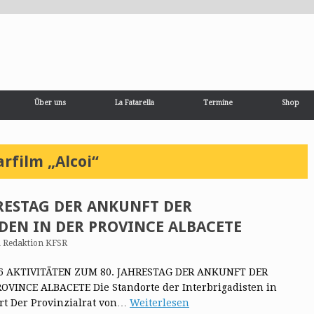
Über uns
La Fatarella
Termine
Shop
film „Alcoi“
HRESTAG DER ANKUNFT DER
DEN IN DER PROVINCE ALBACETE
n
Redaktion KFSR
016 AKTIVITÄTEN ZUM 80. JAHRESTAG DER ANKUNFT DER
INCE ALBACETE Die Standorte der Interbrigadisten in
ert Der Provinzialrat von…
Weiterlesen