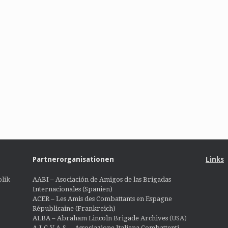
Partnerorganisationen
Links
lik
AABI – Asociación de Amigos de las Brigadas
Internacionales (Spanien)
ACER – Les Amis des Combattants en Espagne
Républicaine (Frankreich)
ALBA – Abraham Lincoln Brigade Archives
(USA)
A.I.C.V.A.S. – Associazione Italiana Combattenti