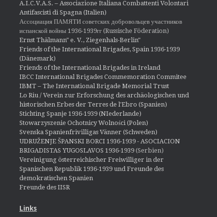
A.I.C.V.A.S. – Associazione Italiana Combattenti Volontari
Antifascisti di Spagna (Italien)
Ассоциация ПАМЯТИ советских добровольцев участников
испанской войны 1936-1939гг (Russische Föderation)
Ernst Thälmann" e. V., Ziegenhals-Berlin"
Friends of the International Brigades, Spain 1936-1939
(Dänemark)
Friends of the International Brigades in Ireland
IBCC International Brigades Commemoration Commitee
IBMT – The International Brigade Memorial Trust
Lo Riu / Verein zur Erforschung des archäologischen und
historischen Erbes der Terres de l'Ebro (Spanien)
Stichting Spanje 1936-1939 (NIederlande)
Stowarzyszenie Ochotnicy Wolności (Polen)
Svenska Spanienfrivilligas Vänner (Schweden)
UDRUŽENJE ŠPANSKI BORCI 1936-1939 - ASOCIACION
BRIGADISTAS YUGOSLAVOS 1936-1939
(Serbien)
Vereinigung österreichischer Freiwilliger in der
Spanischen Republik 1936-1939 und Freunde des
demokratischen Spanien
Freunde des IISR
Links