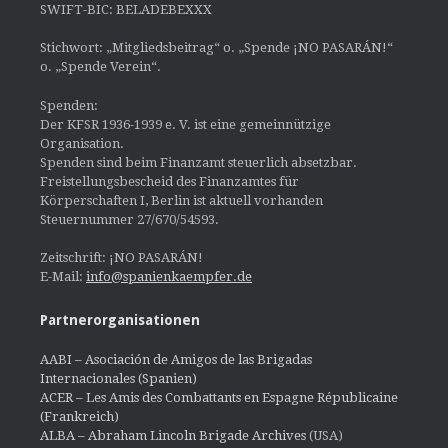
SWIFT-BIC: BELADEBEXXX
Stichwort: „Mitgliedsbeitrag“ o. „Spende ¡NO PASARÁN!“
o. „Spende Verein“.
Spenden:
Der KFSR 1936-1939 e. V. ist eine gemeinnützige
Organisation.
Spenden sind beim Finanzamt steuerlich absetzbar.
Freistellungsbescheid des Finanzamtes für
Körperschaften I, Berlin ist aktuell vorhanden
Steuernummer 27/670/54593.
Zeitschrift: ¡NO PASARÁN!
E-Mail:
info@spanienkaempfer.de
Partnerorganisationen
AABI – Asociación de Amigos de las Brigadas
Internacionales (Spanien)
ACER – Les Amis des Combattants en Espagne Républicaine
(Frankreich)
ALBA – Abraham Lincoln Brigade Archives
(USA)