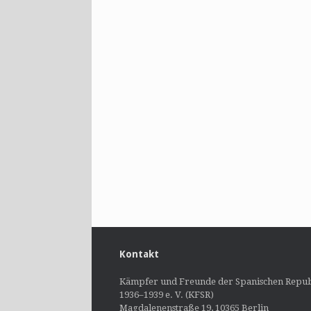
Kontakt
Kämpfer und Freunde der Spanischen Repub
1936–1939 e. V. (KFSR)
Magdalenenstraße 19, 10365 Berlin