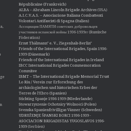
Républicaine (Frankreich)
ALBA – Abraham Lincoln Brigade Archives
(USA)
A.I.C.V.A.S. – Associazione Italiana Combattenti
Volontari Antifascisti di Spagna (Italien)
Ассоциация ПАМЯТИ советских добровольцев
a,
участников испанской войны 1936-1939гг (Russische
Föderation)
Ernst Thälmann" e. V., Ziegenhals-Berlin"
Friends of the International Brigades, Spain 1936-
1939 (Dänemark)
O
Friends of the International Brigades in Ireland
IBCC International Brigades Commemoration
Commitee
IBMT – The International Brigade Memorial Trust
ige
Lo Riu / Verein zur Erforschung des
archäologischen und historischen Erbes der
Terres de l'Ebro (Spanien)
Stichting Spanje 1936-1939 (NIederlande)
Stowarzyszenie Ochotnicy Wolności (Polen)
en
Svenska Spanienfrivilligas Vänner (Schweden)
UDRUŽENJE ŠPANSKI BORCI 1936-1939 -
ASOCIACION BRIGADISTAS YUGOSLAVOS 1936-
1939
(Serbien)