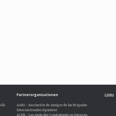
Partnerorganisationen
Links
lik
AABI – Asociación de Amigos de las Brigadas
Internacionales (Spanien)
ACER – Les Amis des Combattants en Espagne