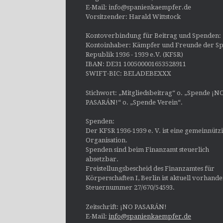
E-Mail: info@spanienkaempfer.de
Vorsitzender: Harald Wittstock
Kontoverbindung für Beitrag und Spenden:
Kontoinhaber: Kämpfer und Freunde der Sp
Republik 1936 - 1939 e.V. (KFSR)
IBAN: DE31 100500001653528911
SWIFT-BIC: BELADEBEXXX
Stichwort: „Mitgliedsbeitrag“ o. „Spende ¡N
PASARÁN!“ o. „Spende Verein“.
Spenden:
Der KFSR 1936-1939 e. V. ist eine gemeinnütz
Organisation.
Spenden sind beim Finanzamt steuerlich
absetzbar.
Freistellungsbescheid des Finanzamtes für
Körperschaften I, Berlin ist aktuell vorhand
Steuernummer 27/670/54593.
Zeitschrift: ¡NO PASARÁN!
E-Mail:
info@spanienkaempfer.de