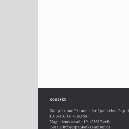
Kontakt
Kämpfer und Freunde der Spanischen Repub
1936–1939 e. V. (KFSR)
Magdalenenstraße 19, 10365 Berlin
E-Mail: info@spanienkaempfer.de