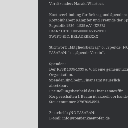
Vorsitzender: Harald Wittstock
Kontoverbindung für Beitrag und Spenden:
Kontoinhaber: Kämpfer und Freunde der Sp
Republik 1936 - 1939 e.V. (KFSR)
IBAN: DE31 100500001653528911
SWIFT-BIC: BELADEBEXXX
Stichwort: „Mitgliedsbeitrag“ o. „Spende ¡N
PASARÁN!“ o. „Spende Verein“.
Spenden:
Der KFSR 1936-1939 e. V. ist eine gemeinnütz
Organisation.
Spenden sind beim Finanzamt steuerlich
absetzbar.
Freistellungsbescheid des Finanzamtes für
Körperschaften I, Berlin ist aktuell vorhand
Steuernummer 27/670/54593.
Zeitschrift: ¡NO PASARÁN!
E-Mail:
info@spanienkaempfer.de