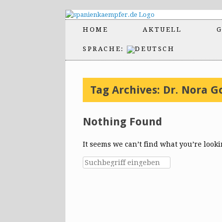
HOME
AKTUELL
G
SPRACHE:
Tag Archives:
Dr. Nora G
Nothing Found
It seems we can’t find what you’re look