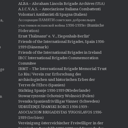
ALBA – Abraham Lincoln Brigade Archives
(USA)
A.I.C.V.A.S. – Associazione Italiana Combattenti
Volontari Antifascisti di Spagna (Italien)
Ассоциация ПАМЯТИ советских добровольцев
a,
участников испанской войны 1936-1939гг (Russische
Föderation)
Ernst Thälmann" e. V., Ziegenhals-Berlin"
Friends of the International Brigades, Spain 1936-
1939 (Dänemark)
O
Friends of the International Brigades in Ireland
IBCC International Brigades Commemoration
Commitee
IBMT – The International Brigade Memorial Trust
ige
Lo Riu / Verein zur Erforschung des
archäologischen und historischen Erbes der
Terres de l'Ebro (Spanien)
Stichting Spanje 1936-1939 (NIederlande)
Stowarzyszenie Ochotnicy Wolności (Polen)
en
Svenska Spanienfrivilligas Vänner (Schweden)
UDRUŽENJE ŠPANSKI BORCI 1936-1939 -
ASOCIACION BRIGADISTAS YUGOSLAVOS 1936-
1939
(Serbien)
Vereinigung österreichischer Freiwilliger in der