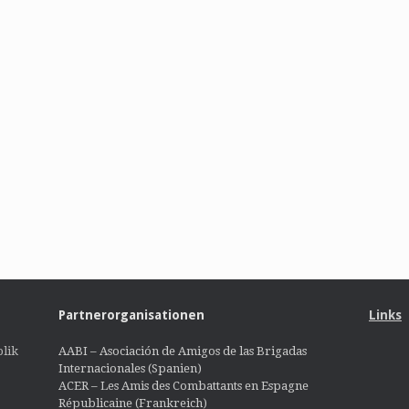
Partnerorganisationen
Links
lik
AABI – Asociación de Amigos de las Brigadas
Internacionales (Spanien)
ACER – Les Amis des Combattants en Espagne
Républicaine (Frankreich)