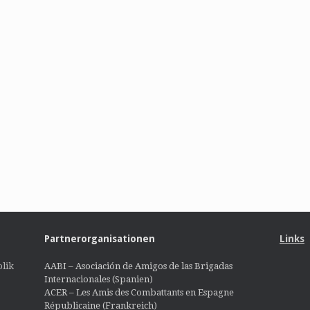
Partnerorganisationen
Links
lik
AABI – Asociación de Amigos de las Brigadas
Internacionales (Spanien)
ACER – Les Amis des Combattants en Espagne
Républicaine (Frankreich)