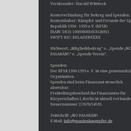
Vorsitzender: Harald Wittstock
Kontoverbindung für Beitrag und Spenden:
Kontoinhaber: Kämpfer und Freunde der Sp
Republik 1936 - 1939 e.V. (KFSR)
IBAN: DE31 100500001653528911
SWIFT-BIC: BELADEBEXXX
Stichwort: „Mitgliedsbeitrag“ o. „Spende ¡N
PASARÁN!“ o. „Spende Verein“.
Spenden:
Der KFSR 1936-1939 e. V. ist eine gemeinnütz
Organisation.
Spenden sind beim Finanzamt steuerlich
absetzbar.
Freistellungsbescheid des Finanzamtes für
Körperschaften I, Berlin ist aktuell vorhand
Steuernummer 27/670/54593.
Zeitschrift: ¡NO PASARÁN!
E-Mail:
info@spanienkaempfer.de