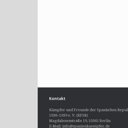
Kontakt
Kämpfer und Freunde der Spanischen Repub
1936–1939 e. V. (KFSR)
Magdalenenstraße 19, 10365 Berlin
E-Mail: info@spanienkaempfer.de