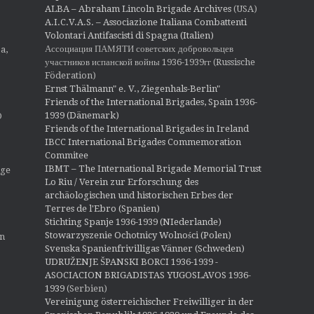
ALBA – Abraham Lincoln Brigade Archives
(USA)
A.I.C.V.A.S. – Associazione Italiana Combattenti
Volontari Antifascisti di Spagna (Italien)
Ассоциация ПАМЯТИ советских добровольцев
a,
участников испанской войны 1936-1939гг (Russische
Föderation)
Ernst Thälmann" e. V., Ziegenhals-Berlin"
Friends of the International Brigades, Spain 1936-
1939 (Dänemark)
O
Friends of the International Brigades in Ireland
IBCC International Brigades Commemoration
Commitee
IBMT – The International Brigade Memorial Trust
ige
Lo Riu / Verein zur Erforschung des
archäologischen und historischen Erbes der
Terres de l'Ebro (Spanien)
Stichting Spanje 1936-1939 (NIederlande)
Stowarzyszenie Ochotnicy Wolności (Polen)
en
Svenska Spanienfrivilligas Vänner (Schweden)
UDRUŽENJE ŠPANSKI BORCI 1936-1939 -
ASOCIACION BRIGADISTAS YUGOSLAVOS 1936-
1939
(Serbien)
Vereinigung österreichischer Freiwilliger in der