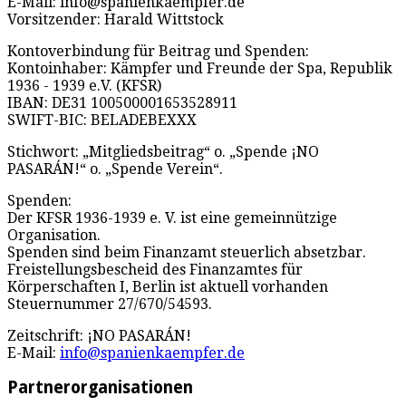
E-Mail: info@spanienkaempfer.de
Vorsitzender: Harald Wittstock
Kontoverbindung für Beitrag und Spenden:
Kontoinhaber: Kämpfer und Freunde der Spa, Republik
1936 - 1939 e.V. (KFSR)
IBAN: DE31 100500001653528911
SWIFT-BIC: BELADEBEXXX
Stichwort: „Mitgliedsbeitrag“ o. „Spende ¡NO
PASARÁN!“ o. „Spende Verein“.
Spenden:
Der KFSR 1936-1939 e. V. ist eine gemeinnützige
Organisation.
Spenden sind beim Finanzamt steuerlich absetzbar.
Freistellungsbescheid des Finanzamtes für
Körperschaften I, Berlin ist aktuell vorhanden
Steuernummer 27/670/54593.
Zeitschrift: ¡NO PASARÁN!
E-Mail:
info@spanienkaempfer.de
Partnerorganisationen