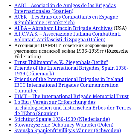
AABI – Asociación de Amigos de las Brigadas
Internacionales (Spanien)
ACER – Les Amis des Combattants en Espagne
Républicaine (Frankreich)
ALBA – Abraham Lincoln Brigade Archives
(USA)
A.I.C.V.A.S. – Associazione Italiana Combattenti
Volontari Antifascisti di Spagna (Italien)
Ассоциация ПАМЯТИ советских добровольцев
участников испанской войны 1936-1939гг (Russische
Föderation)
Ernst Thälmann" e. V., Ziegenhals-Berlin"
Friends of the International Brigades, Spain 1936-
1939 (Dänemark)
Friends of the International Brigades in Ireland
IBCC International Brigades Commemoration
Commitee
IBMT – The International Brigade Memorial Trust
Lo Riu / Verein zur Erforschung des
archäologischen und historischen Erbes der Terres
de l'Ebro (Spanien)
Stichting Spanje 1936-1939 (NIederlande)
Stowarzyszenie Ochotnicy Wolności (Polen)
Svenska Spanienfrivilligas Vänner (Schweden)