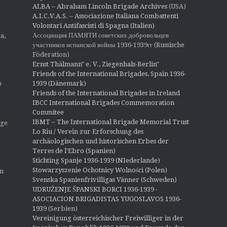
ALBA – Abraham Lincoln Brigade Archives
(USA)
A.I.C.V.A.S. – Associazione Italiana Combattenti
Volontari Antifascisti di Spagna (Italien)
Ассоциация ПАМЯТИ советских добровольцев
a,
участников испанской войны 1936-1939гг (Russische
Föderation)
Ernst Thälmann" e. V., Ziegenhals-Berlin"
Friends of the International Brigades, Spain 1936-
1939 (Dänemark)
O
Friends of the International Brigades in Ireland
IBCC International Brigades Commemoration
Commitee
IBMT – The International Brigade Memorial Trust
ige
Lo Riu / Verein zur Erforschung des
archäologischen und historischen Erbes der
Terres de l'Ebro (Spanien)
Stichting Spanje 1936-1939 (NIederlande)
Stowarzyszenie Ochotnicy Wolności (Polen)
en
Svenska Spanienfrivilligas Vänner (Schweden)
UDRUŽENJE ŠPANSKI BORCI 1936-1939 -
ASOCIACION BRIGADISTAS YUGOSLAVOS 1936-
1939
(Serbien)
Vereinigung österreichischer Freiwilliger in der