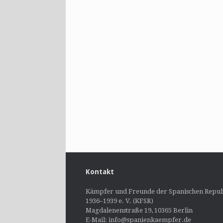
Kontakt
Kämpfer und Freunde der Spanischen Repub
1936–1939 e. V. (KFSR)
Magdalenenstraße 19, 10365 Berlin
E-Mail: info@spanienkaempfer.de