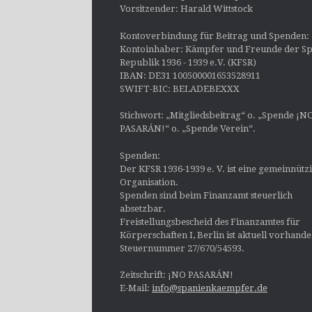
Vorsitzender: Harald Wittstock
Kontoverbindung für Beitrag und Spenden:
Kontoinhaber: Kämpfer und Freunde der Sp
Republik 1936 - 1939 e.V. (KFSR)
IBAN: DE31 100500001653528911
SWIFT-BIC: BELADEBEXXX
Stichwort: „Mitgliedsbeitrag“ o. „Spende ¡N
PASARÁN!“ o. „Spende Verein“.
Spenden:
Der KFSR 1936-1939 e. V. ist eine gemeinnütz
Organisation.
Spenden sind beim Finanzamt steuerlich
absetzbar.
Freistellungsbescheid des Finanzamtes für
Körperschaften I, Berlin ist aktuell vorhand
Steuernummer 27/670/54593.
Zeitschrift: ¡NO PASARÁN!
E-Mail:
info@spanienkaempfer.de