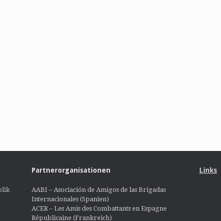
Partnerorganisationen
Links
lik
AABI – Asociación de Amigos de las Brigadas
Internacionales (Spanien)
ACER – Les Amis des Combattants en Espagne
Républicaine (Frankreich)