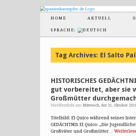
HOME
AKTUELL
G
SPRACHE:
Tag Archives:
El Salto Pa
HISTORISCHES GEDÄCHTNIS 
gut vorbereitet, aber sie
Großmütter durchgemach
Veröffentlicht am:
Mittwoch, der 31. Oktober 201
Titelbild: El Quico während seines Inte
GEDÄCHTNIS El Quico: „Die Jugendlichen 
Großväter und Großmütter…
Weiterles