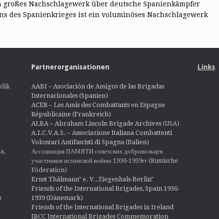
in großes Nachschlagewerk über deutsche Spanienkämpfer
nns des Spanienkrieges ist ein voluminöses Nachschlagewerk
Partnerorganisationen
Links
lik
AABI – Asociación de Amigos de las Brigadas
Internacionales (Spanien)
ACER – Les Amis des Combattants en Espagne
Républicaine (Frankreich)
ALBA – Abraham Lincoln Brigade Archives
(USA)
A.I.C.V.A.S. – Associazione Italiana Combattenti
Volontari Antifascisti di Spagna (Italien)
Ассоциация ПАМЯТИ советских добровольцев
a,
участников испанской войны 1936-1939гг (Russische
Föderation)
Ernst Thälmann" e. V., Ziegenhals-Berlin"
Friends of the International Brigades, Spain 1936-
1939 (Dänemark)
O
Friends of the International Brigades in Ireland
IBCC International Brigades Commemoration