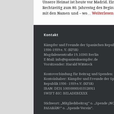
Unsere Heimat ist heute vor Madrid. E
Rechtzeitig zum 80. Jahrestag des Begi
mit den Namen und – wo…
Weiterlesen
Kontakt
Kämpfer und Freunde der Spanischen Repub
1936–1939 e. V. (KFSR)
Magdalenenstraße 19, 10365 Berlin
E-Mail: info@spanienkaempfer.de
Vorsitzender: Harald Wittstock
Kontoverbindung für Beitrag und Spenden:
Kontoinhaber: Kämpfer und Freunde der Sp
Republik 1936 - 1939 e.V. (KFSR)
IBAN: DE31 100500001653528911
SWIFT-BIC: BELADEBEXXX
Stichwort: „Mitgliedsbeitrag“ o. „Spende ¡N
PASARÁN!“ o. „Spende Verein“.