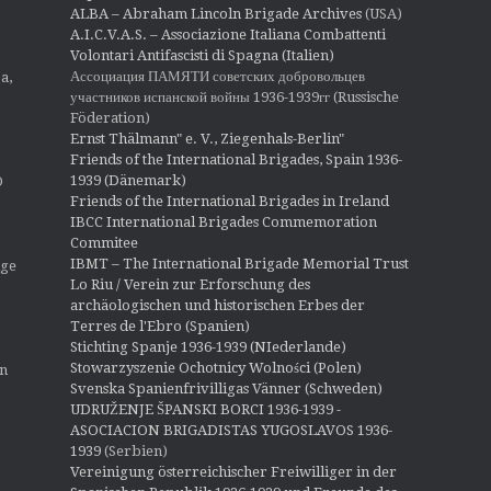
ALBA – Abraham Lincoln Brigade Archives
(USA)
A.I.C.V.A.S. – Associazione Italiana Combattenti
Volontari Antifascisti di Spagna (Italien)
Ассоциация ПАМЯТИ советских добровольцев
a,
участников испанской войны 1936-1939гг (Russische
Föderation)
Ernst Thälmann" e. V., Ziegenhals-Berlin"
Friends of the International Brigades, Spain 1936-
1939 (Dänemark)
O
Friends of the International Brigades in Ireland
IBCC International Brigades Commemoration
Commitee
IBMT – The International Brigade Memorial Trust
ige
Lo Riu / Verein zur Erforschung des
archäologischen und historischen Erbes der
Terres de l'Ebro (Spanien)
Stichting Spanje 1936-1939 (NIederlande)
Stowarzyszenie Ochotnicy Wolności (Polen)
en
Svenska Spanienfrivilligas Vänner (Schweden)
UDRUŽENJE ŠPANSKI BORCI 1936-1939 -
ASOCIACION BRIGADISTAS YUGOSLAVOS 1936-
1939
(Serbien)
Vereinigung österreichischer Freiwilliger in der