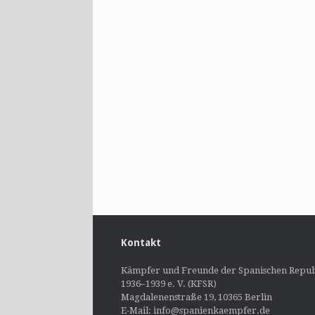
Kontakt
Kämpfer und Freunde der Spanischen Repub
1936–1939 e. V. (KFSR)
Magdalenenstraße 19, 10365 Berlin
E-Mail: info@spanienkaempfer.de