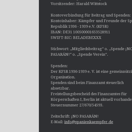
Vorsitzender: Harald Wittstock
Kontoverbindung für Beitrag und Spenden:
Kontoinhaber: Kämpfer und Freunde der Sp
Republik 1936 - 1939 e.V. (KFSR)
IBAN: DE31 100500001653528911
SWIFT-BIC: BELADEBEXXX
Stichwort: „Mitgliedsbeitrag“ o. „Spende ¡N
PASARÁN!“ o. „Spende Verein“.
Spenden:
Der KFSR 1936-1939 e. V. ist eine gemeinnütz
Organisation.
Spenden sind beim Finanzamt steuerlich
absetzbar.
Freistellungsbescheid des Finanzamtes für
Körperschaften I, Berlin ist aktuell vorhand
Steuernummer 27/670/54593.
Zeitschrift: ¡NO PASARÁN!
E-Mail:
info@spanienkaempfer.de