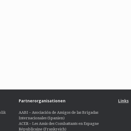
Partnerorganisationen
Links
lik
AABI – Asociación de Amigos de las Brigadas
Internacionales (Spanien)
ACER – Les Amis des Combattants en Espagne
Républicaine (Frankreich)