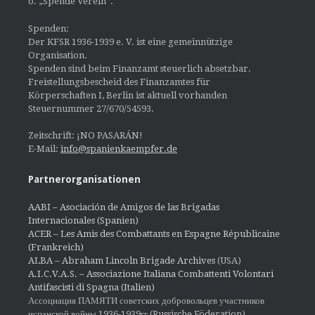
o. „Spende Verein“.
Spenden:
Der KFSR 1936-1939 e. V. ist eine gemeinnützige
Organisation.
Spenden sind beim Finanzamt steuerlich absetzbar.
Freistellungsbescheid des Finanzamtes für
Körperschaften I, Berlin ist aktuell vorhanden
Steuernummer 27/670/54593.
Zeitschrift: ¡NO PASARÁN!
E-Mail:
info@spanienkaempfer.de
Partnerorganisationen
AABI – Asociación de Amigos de las Brigadas
Internacionales (Spanien)
ACER – Les Amis des Combattants en Espagne Républicaine
(Frankreich)
ALBA – Abraham Lincoln Brigade Archives
(USA)
A.I.C.V.A.S. – Associazione Italiana Combattenti Volontari
Antifascisti di Spagna (Italien)
Ассоциация ПАМЯТИ советских добровольцев участников
испанской войны 1936-1939гг (Russische Föderation)