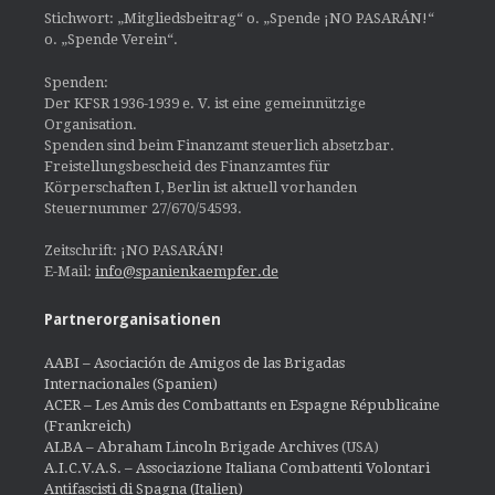
Stichwort: „Mitgliedsbeitrag“ o. „Spende ¡NO PASARÁN!“
o. „Spende Verein“.
Spenden:
Der KFSR 1936-1939 e. V. ist eine gemeinnützige
Organisation.
Spenden sind beim Finanzamt steuerlich absetzbar.
Freistellungsbescheid des Finanzamtes für
Körperschaften I, Berlin ist aktuell vorhanden
Steuernummer 27/670/54593.
Zeitschrift: ¡NO PASARÁN!
E-Mail:
info@spanienkaempfer.de
Partnerorganisationen
AABI – Asociación de Amigos de las Brigadas
Internacionales (Spanien)
ACER – Les Amis des Combattants en Espagne Républicaine
(Frankreich)
ALBA – Abraham Lincoln Brigade Archives
(USA)
A.I.C.V.A.S. – Associazione Italiana Combattenti Volontari
Antifascisti di Spagna (Italien)