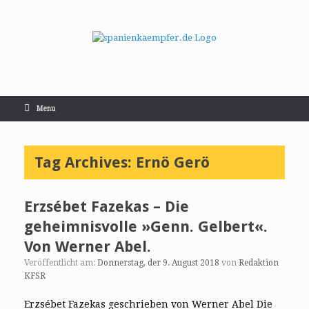
Menu
Tag Archives:
Ernö Gerö
Erzsébet Fazekas – Die
geheimnisvolle »Genn. Gelbert«.
Von Werner Abel.
Veröffentlicht am:
Donnerstag, der 9. August 2018
von
Redaktion
KFSR
Erzsébet Fazekas geschrieben von Werner Abel Die