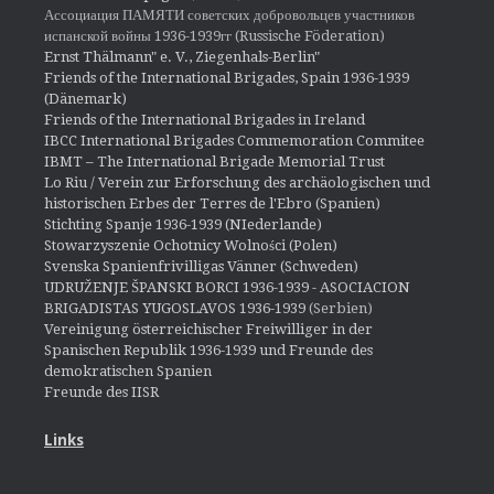
Ассоциация ПАМЯТИ советских добровольцев участников
испанской войны 1936-1939гг (Russische Föderation)
Ernst Thälmann" e. V., Ziegenhals-Berlin"
Friends of the International Brigades, Spain 1936-1939
(Dänemark)
Friends of the International Brigades in Ireland
IBCC International Brigades Commemoration Commitee
IBMT – The International Brigade Memorial Trust
Lo Riu / Verein zur Erforschung des archäologischen und
historischen Erbes der Terres de l'Ebro (Spanien)
Stichting Spanje 1936-1939 (NIederlande)
Stowarzyszenie Ochotnicy Wolności (Polen)
Svenska Spanienfrivilligas Vänner (Schweden)
UDRUŽENJE ŠPANSKI BORCI 1936-1939 - ASOCIACION
BRIGADISTAS YUGOSLAVOS 1936-1939
(Serbien)
Vereinigung österreichischer Freiwilliger in der
Spanischen Republik 1936-1939 und Freunde des
demokratischen Spanien
Freunde des IISR
Links