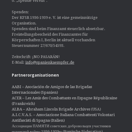
o. „Spende Verein“.
Spenden:
Der KFSR 1936-1939 e. V. ist eine gemeinnützige
Organisation.
Spenden sind beim Finanzamt steuerlich absetzbar.
Freistellungsbescheid des Finanzamtes für
Körperschaften I, Berlin ist aktuell vorhanden
Steuernummer 27/670/54593.
Zeitschrift: ¡NO PASARÁN!
E-Mail:
info@spanienkaempfer.de
Partnerorganisationen
AABI – Asociación de Amigos de las Brigadas
Internacionales (Spanien)
ACER – Les Amis des Combattants en Espagne Républicaine
(Frankreich)
ALBA – Abraham Lincoln Brigade Archives
(USA)
A.I.C.V.A.S. – Associazione Italiana Combattenti Volontari
Antifascisti di Spagna (Italien)
Ассоциация ПАМЯТИ советских добровольцев участников
испанской войны 1936-1939гг (Russische Föderation)