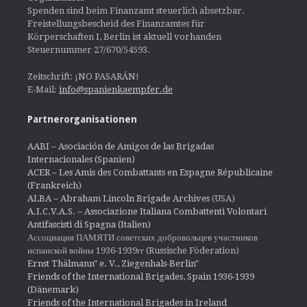
Spenden sind beim Finanzamt steuerlich absetzbar.
Freistellungsbescheid des Finanzamtes für
Körperschaften I, Berlin ist aktuell vorhanden
Steuernummer 27/670/54593.
Zeitschrift: ¡NO PASARÁN!
E-Mail:
info@spanienkaempfer.de
Partnerorganisationen
AABI – Asociación de Amigos de las Brigadas
Internacionales (Spanien)
ACER – Les Amis des Combattants en Espagne Républicaine
(Frankreich)
ALBA – Abraham Lincoln Brigade Archives
(USA)
A.I.C.V.A.S. – Associazione Italiana Combattenti Volontari
Antifascisti di Spagna (Italien)
Ассоциация ПАМЯТИ советских добровольцев участников
испанской войны 1936-1939гг (Russische Föderation)
Ernst Thälmann" e. V., Ziegenhals-Berlin"
Friends of the International Brigades, Spain 1936-1939
(Dänemark)
Friends of the International Brigades in Ireland