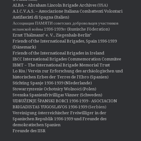
ALBA – Abraham Lincoln Brigade Archives
(USA)
A.I.C.V.A.S. – Associazione Italiana Combattenti Volontari
Antifascisti di Spagna (Italien)
Ассоциация ПАМЯТИ советских добровольцев участников
испанской войны 1936-1939гг (Russische Föderation)
Ernst Thälmann" e. V., Ziegenhals-Berlin"
Friends of the International Brigades, Spain 1936-1939
(Dänemark)
Friends of the International Brigades in Ireland
IBCC International Brigades Commemoration Commitee
IBMT – The International Brigade Memorial Trust
Lo Riu / Verein zur Erforschung des archäologischen und
historischen Erbes der Terres de l'Ebro (Spanien)
Stichting Spanje 1936-1939 (NIederlande)
Stowarzyszenie Ochotnicy Wolności (Polen)
Svenska Spanienfrivilligas Vänner (Schweden)
UDRUŽENJE ŠPANSKI BORCI 1936-1939 - ASOCIACION
BRIGADISTAS YUGOSLAVOS 1936-1939
(Serbien)
Vereinigung österreichischer Freiwilliger in der
Spanischen Republik 1936-1939 und Freunde des
demokratischen Spanien
Freunde des IISR