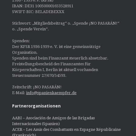
1936 - 1939 e.V. (KFSR)
IBAN: DE31 100500001653528911
SWIFT-BIC: BELADEBEXXX
Stichwort: „Mitgliedsbeitrag“ o. „Spende ¡NO PASARÁN!“
o. „Spende Verein“.
Spenden:
Der KFSR 1936-1939 e. V. ist eine gemeinnützige
Organisation.
Spenden sind beim Finanzamt steuerlich absetzbar.
Freistellungsbescheid des Finanzamtes für
Körperschaften I, Berlin ist aktuell vorhanden
Steuernummer 27/670/54593.
Zeitschrift: ¡NO PASARÁN!
E-Mail:
info@spanienkaempfer.de
Partnerorganisationen
AABI – Asociación de Amigos de las Brigadas
Internacionales (Spanien)
ACER – Les Amis des Combattants en Espagne Républicaine
(Frankreich)