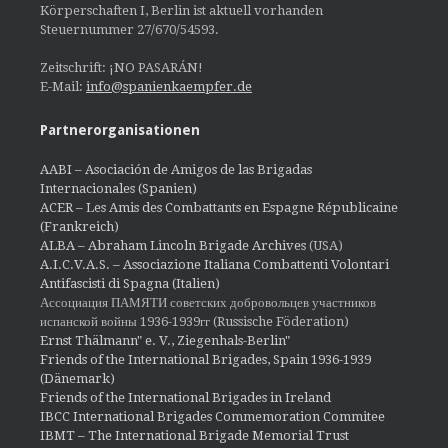
Körperschaften I, Berlin ist aktuell vorhanden
Steuernummer 27/670/54593.
Zeitschrift: ¡NO PASARÁN!
E-Mail:
info@spanienkaempfer.de
Partnerorganisationen
AABI – Asociación de Amigos de las Brigadas
Internacionales (Spanien)
ACER – Les Amis des Combattants en Espagne Républicaine
(Frankreich)
ALBA – Abraham Lincoln Brigade Archives
(USA)
A.I.C.V.A.S. – Associazione Italiana Combattenti Volontari
Antifascisti di Spagna (Italien)
Ассоциация ПАМЯТИ советских добровольцев участников
испанской войны 1936-1939гг (Russische Föderation)
Ernst Thälmann" e. V., Ziegenhals-Berlin"
Friends of the International Brigades, Spain 1936-1939
(Dänemark)
Friends of the International Brigades in Ireland
IBCC International Brigades Commemoration Commitee
IBMT – The International Brigade Memorial Trust