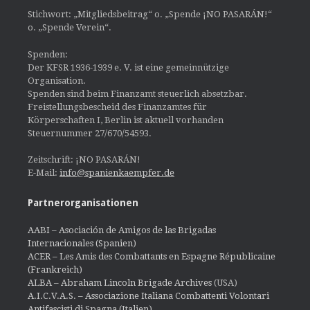
Stichwort: „Mitgliedsbeitrag“ o. „Spende ¡NO PASARÁN!“
o. „Spende Verein“.
Spenden:
Der KFSR 1936-1939 e. V. ist eine gemeinnützige
Organisation.
Spenden sind beim Finanzamt steuerlich absetzbar.
Freistellungsbescheid des Finanzamtes für
Körperschaften I, Berlin ist aktuell vorhanden
Steuernummer 27/670/54593.
Zeitschrift: ¡NO PASARÁN!
E-Mail:
info@spanienkaempfer.de
Partnerorganisationen
AABI – Asociación de Amigos de las Brigadas
Internacionales (Spanien)
ACER – Les Amis des Combattants en Espagne Républicaine
(Frankreich)
ALBA – Abraham Lincoln Brigade Archives
(USA)
A.I.C.V.A.S. – Associazione Italiana Combattenti Volontari
Antifascisti di Spagna (Italien)