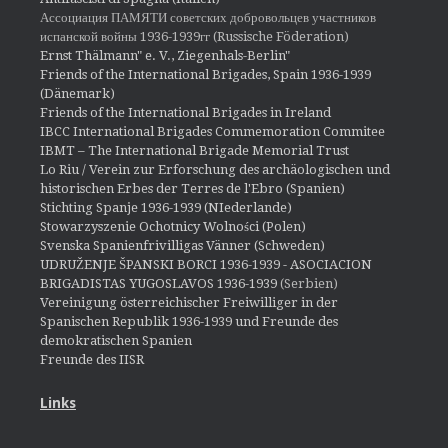
Ассоциация ПАМЯТИ советских добровольцев участников
испанской войны 1936-1939гг (Russische Föderation)
Ernst Thälmann" e. V., Ziegenhals-Berlin"
Friends of the International Brigades, Spain 1936-1939
(Dänemark)
Friends of the International Brigades in Ireland
IBCC International Brigades Commemoration Commitee
IBMT – The International Brigade Memorial Trust
Lo Riu / Verein zur Erforschung des archäologischen und
historischen Erbes der Terres de l'Ebro (Spanien)
Stichting Spanje 1936-1939 (NIederlande)
Stowarzyszenie Ochotnicy Wolności (Polen)
Svenska Spanienfrivilligas Vänner (Schweden)
UDRUŽENJE ŠPANSKI BORCI 1936-1939 - ASOCIACION
BRIGADISTAS YUGOSLAVOS 1936-1939
(Serbien)
Vereinigung österreichischer Freiwilliger in der
Spanischen Republik 1936-1939 und Freunde des
demokratischen Spanien
Freunde des IISR
Links