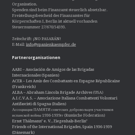
Organisation.
Spenden sind beim Finanzamt steuerlich absetzbar.
Freistellungsbescheid des Finanzamtes für
Körperschaften I, Berlin ist aktuell vorhanden
Steuernummer 27/670/54593.
Zeitschrift: ¡NO PASARÁN!
E-Mail:
info@spanienkaempfer.de
Partnerorganisationen
AABI – Asociación de Amigos de las Brigadas
Internacionales (Spanien)
ACER – Les Amis des Combattants en Espagne Républicaine
(Frankreich)
ALBA – Abraham Lincoln Brigade Archives
(USA)
A.I.C.V.A.S. – Associazione Italiana Combattenti Volontari
Antifascisti di Spagna (Italien)
Ассоциация ПАМЯТИ советских добровольцев участников
испанской войны 1936-1939гг (Russische Föderation)
Ernst Thälmann" e. V., Ziegenhals-Berlin"
Friends of the International Brigades, Spain 1936-1939
(Dänemark)