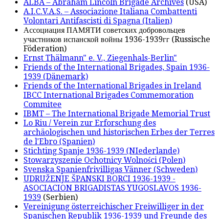
ALBA – Abraham Lincoln Brigade Archives
(USA)
A.I.C.V.A.S. – Associazione Italiana Combattenti
Volontari Antifascisti di Spagna (Italien)
Ассоциация ПАМЯТИ советских добровольцев
участников испанской войны 1936-1939гг (Russische
Föderation)
Ernst Thälmann" e. V., Ziegenhals-Berlin"
Friends of the International Brigades, Spain 1936-
1939 (Dänemark)
Friends of the International Brigades in Ireland
IBCC International Brigades Commemoration
Commitee
IBMT – The International Brigade Memorial Trust
Lo Riu / Verein zur Erforschung des
archäologischen und historischen Erbes der Terres
de l'Ebro (Spanien)
Stichting Spanje 1936-1939 (NIederlande)
Stowarzyszenie Ochotnicy Wolności (Polen)
Svenska Spanienfrivilligas Vänner (Schweden)
UDRUŽENJE ŠPANSKI BORCI 1936-1939 -
ASOCIACION BRIGADISTAS YUGOSLAVOS 1936-
1939
(Serbien)
Vereinigung österreichischer Freiwilliger in der
Spanischen Republik 1936-1939 und Freunde des