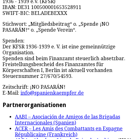
1936 - 1939 e.V. (KFSR)
IBAN: DE31 100500001653528911
SWIFT-BIC: BELADEBEXXX
Stichwort: „Mitgliedsbeitrag“ o. „Spende ¡NO
PASARÁN!“ o. „Spende Verein“.
Spenden:
Der KFSR 1936-1939 e. V. ist eine gemeinnützige
Organisation.
Spenden sind beim Finanzamt steuerlich absetzbar.
Freistellungsbescheid des Finanzamtes für
Körperschaften I, Berlin ist aktuell vorhanden
Steuernummer 27/670/54593.
Zeitschrift: ¡NO PASARÁN!
E-Mail:
info@spanienkaempfer.de
Partnerorganisationen
AABI – Asociación de Amigos de las Brigadas
Internacionales (Spanien)
ACER – Les Amis des Combattants en Espagne
Républicaine (Frankreich)