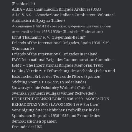
(Frankreich)
ALBA – Abraham Lincoln Brigade Archives
(USA)
A.I.C.V.A.S. – Associazione Italiana Combattenti Volontari
Antifascisti di Spagna (Italien)
Ассоциация ПАМЯТИ советских добровольцев участников
испанской войны 1936-1939гг (Russische Föderation)
Ernst Thälmann" e. V., Ziegenhals-Berlin"
Friends of the International Brigades, Spain 1936-1939
(Dänemark)
Friends of the International Brigades in Ireland
IBCC International Brigades Commemoration Commitee
IBMT – The International Brigade Memorial Trust
Lo Riu / Verein zur Erforschung des archäologischen und
historischen Erbes der Terres de l'Ebro (Spanien)
Stichting Spanje 1936-1939 (NIederlande)
Stowarzyszenie Ochotnicy Wolności (Polen)
Svenska Spanienfrivilligas Vänner (Schweden)
UDRUŽENJE ŠPANSKI BORCI 1936-1939 - ASOCIACION
BRIGADISTAS YUGOSLAVOS 1936-1939
(Serbien)
Vereinigung österreichischer Freiwilliger in der
Spanischen Republik 1936-1939 und Freunde des
demokratischen Spanien
Freunde des IISR