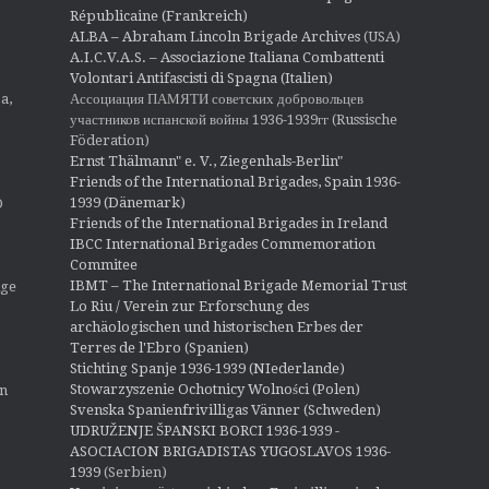
Républicaine (Frankreich)
ALBA – Abraham Lincoln Brigade Archives
(USA)
A.I.C.V.A.S. – Associazione Italiana Combattenti
Volontari Antifascisti di Spagna (Italien)
Ассоциация ПАМЯТИ советских добровольцев
a,
участников испанской войны 1936-1939гг (Russische
Föderation)
Ernst Thälmann" e. V., Ziegenhals-Berlin"
Friends of the International Brigades, Spain 1936-
1939 (Dänemark)
O
Friends of the International Brigades in Ireland
IBCC International Brigades Commemoration
Commitee
IBMT – The International Brigade Memorial Trust
ige
Lo Riu / Verein zur Erforschung des
archäologischen und historischen Erbes der
Terres de l'Ebro (Spanien)
Stichting Spanje 1936-1939 (NIederlande)
Stowarzyszenie Ochotnicy Wolności (Polen)
en
Svenska Spanienfrivilligas Vänner (Schweden)
UDRUŽENJE ŠPANSKI BORCI 1936-1939 -
ASOCIACION BRIGADISTAS YUGOSLAVOS 1936-
1939
(Serbien)