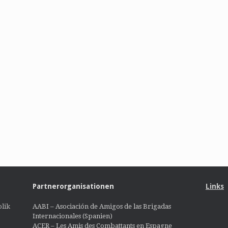
Partnerorganisationen
Links
lik
AABI – Asociación de Amigos de las Brigadas
Internacionales (Spanien)
ACER – Les Amis des Combattants en Espagne