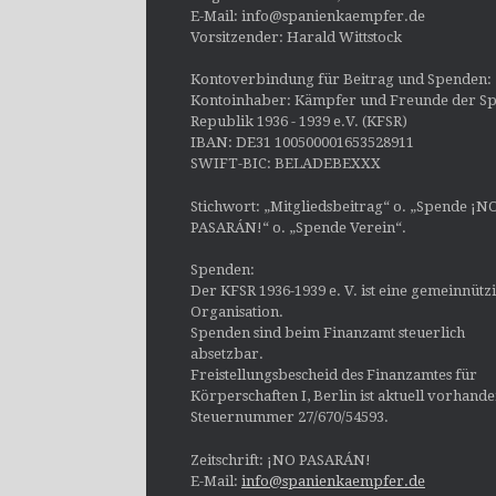
E-Mail: info@spanienkaempfer.de
Vorsitzender: Harald Wittstock
Kontoverbindung für Beitrag und Spenden:
Kontoinhaber: Kämpfer und Freunde der Sp
Republik 1936 - 1939 e.V. (KFSR)
IBAN: DE31 100500001653528911
SWIFT-BIC: BELADEBEXXX
Stichwort: „Mitgliedsbeitrag“ o. „Spende ¡N
PASARÁN!“ o. „Spende Verein“.
Spenden:
Der KFSR 1936-1939 e. V. ist eine gemeinnütz
Organisation.
Spenden sind beim Finanzamt steuerlich
absetzbar.
Freistellungsbescheid des Finanzamtes für
Körperschaften I, Berlin ist aktuell vorhand
Steuernummer 27/670/54593.
Zeitschrift: ¡NO PASARÁN!
E-Mail:
info@spanienkaempfer.de