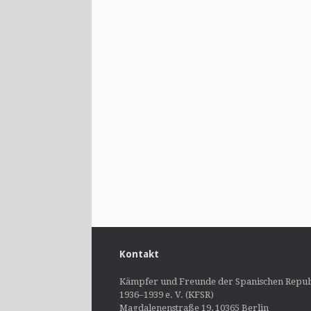
Kontakt
Kämpfer und Freunde der Spanischen Repub
1936–1939 e. V. (KFSR)
Magdalenenstraße 19, 10365 Berlin