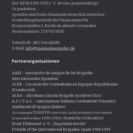
Der KFSR 1936-1939 e. V. ist eine gemeinnützige
Organisation.
Spenden sind beim Finanzamt steuerlich absetzbar.
Freistellungsbescheid des Finanzamtes für
Körperschaften I, Berlin ist aktuell vorhanden
Steuernummer 27/670/54593.
Zeitschrift: ¡NO PASARÁN!
E-Mail:
info@spanienkaempfer.de
Partnerorganisationen
AABI – Asociación de Amigos de las Brigadas
Internacionales (Spanien)
ACER – Les Amis des Combattants en Espagne Républicaine
(Frankreich)
ALBA – Abraham Lincoln Brigade Archives
(USA)
A.I.C.V.A.S. – Associazione Italiana Combattenti Volontari
Antifascisti di Spagna (Italien)
Ассоциация ПАМЯТИ советских добровольцев участников
испанской войны 1936-1939гг (Russische Föderation)
Ernst Thälmann" e. V., Ziegenhals-Berlin"
Friends of the International Brigades, Spain 1936-1939