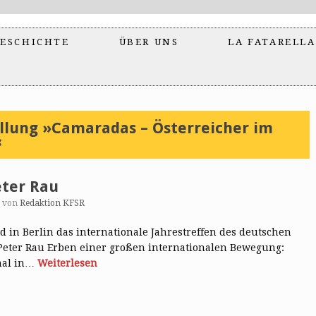
ESCHICHTE
ÜBER UNS
LA FATARELLA
llung »Camaradas – Österreicher im
«
eter Rau
von
Redaktion KFSR
in Berlin das internationale Jahrestreffen des deutschen
Peter Rau Erben einer großen internationalen Bewegung:
mal in…
Weiterlesen