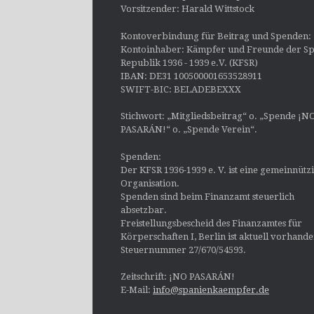
Vorsitzender: Harald Wittstock
Kontoverbindung für Beitrag und Spenden:
Kontoinhaber: Kämpfer und Freunde der Sp
Republik 1936 - 1939 e.V. (KFSR)
IBAN: DE31 100500001653528911
SWIFT-BIC: BELADEBEXXX
Stichwort: „Mitgliedsbeitrag“ o. „Spende ¡N
PASARÁN!“ o. „Spende Verein“.
Spenden:
Der KFSR 1936-1939 e. V. ist eine gemeinnütz
Organisation.
Spenden sind beim Finanzamt steuerlich
absetzbar.
Freistellungsbescheid des Finanzamtes für
Körperschaften I, Berlin ist aktuell vorhand
Steuernummer 27/670/54593.
Zeitschrift: ¡NO PASARÁN!
E-Mail:
info@spanienkaempfer.de