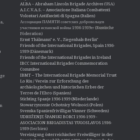
ALBA – Abraham Lincoln Brigade Archives
(USA)
A.I.C.V.A.S. – Associazione Italiana Combattenti
Volontari Antifascisti di Spagna (Italien)
Ассоциация ПАМЯТИ советских добровольцев
a,
участников испанской войны 1936-1939гг (Russische
Föderation)
Ernst Thälmann" e. V., Ziegenhals-Berlin"
Friends of the International Brigades, Spain 1936-
1939 (Dänemark)
O
Friends of the International Brigades in Ireland
IBCC International Brigades Commemoration
Commitee
IBMT – The International Brigade Memorial Trust
ige
Lo Riu / Verein zur Erforschung des
archäologischen und historischen Erbes der
Terres de l'Ebro (Spanien)
Stichting Spanje 1936-1939 (NIederlande)
Stowarzyszenie Ochotnicy Wolności (Polen)
en
Svenska Spanienfrivilligas Vänner (Schweden)
UDRUŽENJE ŠPANSKI BORCI 1936-1939 -
ASOCIACION BRIGADISTAS YUGOSLAVOS 1936-
1939
(Serbien)
Vereinigung österreichischer Freiwilliger in der