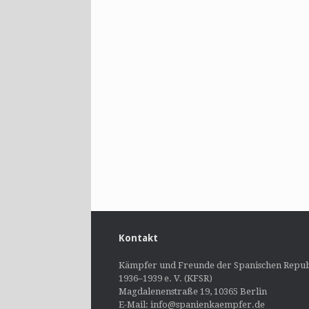
Kontakt
Kämpfer und Freunde der Spanischen Repub
1936–1939 e. V. (KFSR)
Magdalenenstraße 19, 10365 Berlin
E-Mail: info@spanienkaempfer.de