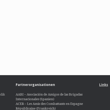
Partnerorganisationen
Links
lik
AABI – Asociación de Amigos de las Brigadas
Internacionales (Spanien)
ACER – Les Amis des Combattants en Espagne
Républicaine (Frankreich)