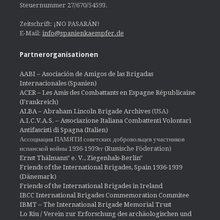
Steuernummer 27/670/54593.
Zeitschrift: ¡NO PASARÁN!
E-Mail:
info@spanienkaempfer.de
Partnerorganisationen
AABI – Asociación de Amigos de las Brigadas
Internacionales (Spanien)
ACER – Les Amis des Combattants en Espagne Républicaine
(Frankreich)
ALBA – Abraham Lincoln Brigade Archives
(USA)
A.I.C.V.A.S. – Associazione Italiana Combattenti Volontari
Antifascisti di Spagna (Italien)
Ассоциация ПАМЯТИ советских добровольцев участников
испанской войны 1936-1939гг (Russische Föderation)
Ernst Thälmann" e. V., Ziegenhals-Berlin"
Friends of the International Brigades, Spain 1936-1939
(Dänemark)
Friends of the International Brigades in Ireland
IBCC International Brigades Commemoration Commitee
IBMT – The International Brigade Memorial Trust
Lo Riu / Verein zur Erforschung des archäologischen und