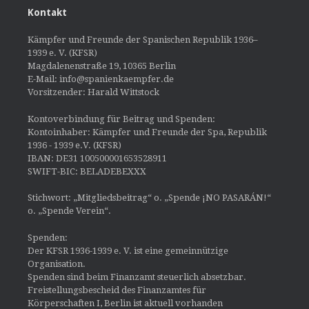
Kontakt
Kämpfer und Freunde der Spanischen Republik 1936–
1939 e. V. (KFSR)
Magdalenenstraße 19, 10365 Berlin
E-Mail: info@spanienkaempfer.de
Vorsitzender: Harald Wittstock
Kontoverbindung für Beitrag und Spenden:
Kontoinhaber: Kämpfer und Freunde der Spa, Republik
1936 - 1939 e.V. (KFSR)
IBAN: DE31 100500001653528911
SWIFT-BIC: BELADEBEXXX
Stichwort: „Mitgliedsbeitrag“ o. „Spende ¡NO PASARÁN!“
o. „Spende Verein“.
Spenden:
Der KFSR 1936-1939 e. V. ist eine gemeinnützige
Organisation.
Spenden sind beim Finanzamt steuerlich absetzbar.
Freistellungsbescheid des Finanzamtes für
Körperschaften I, Berlin ist aktuell vorhanden