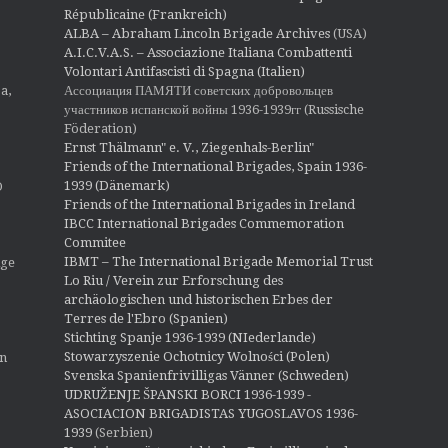
Républicaine (Frankreich)
ALBA – Abraham Lincoln Brigade Archives
(USA)
A.I.C.V.A.S. – Associazione Italiana Combattenti
Volontari Antifascisti di Spagna (Italien)
Ассоциация ПАМЯТИ советских добровольцев
a,
участников испанской войны 1936-1939гг (Russische
Föderation)
Ernst Thälmann" e. V., Ziegenhals-Berlin"
Friends of the International Brigades, Spain 1936-
1939 (Dänemark)
O
Friends of the International Brigades in Ireland
IBCC International Brigades Commemoration
Commitee
IBMT – The International Brigade Memorial Trust
ige
Lo Riu / Verein zur Erforschung des
archäologischen und historischen Erbes der
Terres de l'Ebro (Spanien)
Stichting Spanje 1936-1939 (NIederlande)
Stowarzyszenie Ochotnicy Wolności (Polen)
en
Svenska Spanienfrivilligas Vänner (Schweden)
UDRUŽENJE ŠPANSKI BORCI 1936-1939 -
ASOCIACION BRIGADISTAS YUGOSLAVOS 1936-
1939
(Serbien)