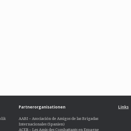
Partnerorganisationen
Links
lik
AABI – Asociación de Amigos de las Brigadas
Internacionales (Spanien)
ACER – Les Amis des Combattants en Espagne