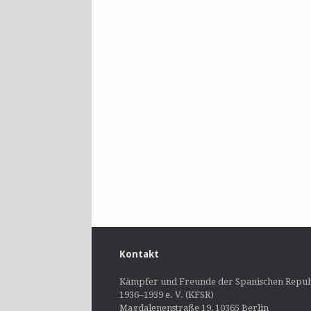
Kontakt
Kämpfer und Freunde der Spanischen Repub
1936–1939 e. V. (KFSR)
Magdalenenstraße 19, 10365 Berlin