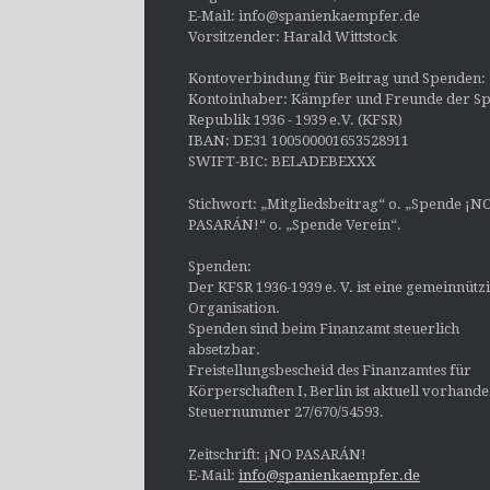
E-Mail: info@spanienkaempfer.de
Vorsitzender: Harald Wittstock
Kontoverbindung für Beitrag und Spenden:
Kontoinhaber: Kämpfer und Freunde der Sp
Republik 1936 - 1939 e.V. (KFSR)
IBAN: DE31 100500001653528911
SWIFT-BIC: BELADEBEXXX
Stichwort: „Mitgliedsbeitrag“ o. „Spende ¡N
PASARÁN!“ o. „Spende Verein“.
Spenden:
Der KFSR 1936-1939 e. V. ist eine gemeinnütz
Organisation.
Spenden sind beim Finanzamt steuerlich
absetzbar.
Freistellungsbescheid des Finanzamtes für
Körperschaften I, Berlin ist aktuell vorhand
Steuernummer 27/670/54593.
Zeitschrift: ¡NO PASARÁN!
E-Mail:
info@spanienkaempfer.de