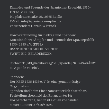
Kämpfer und Freunde der Spanischen Republik 1936–
1939 e. V. (KFSR)
Magdalenenstraße 19, 10365 Berlin
E-Mail: info@spanienkaempfer.de
Vorsitzender: Harald Wittstock
Kontoverbindung für Beitrag und Spenden:
Kontoinhaber: Kämpfer und Freunde der Spa, Republik
1936 - 1939 e.V. (KFSR)
IBAN: DE31 100500001653528911
SWIFT-BIC: BELADEBEXXX
Stichwort: „Mitgliedsbeitrag“ o. „Spende ¡NO PASARÁN!“
o. „Spende Verein“.
Spenden:
Der KFSR 1936-1939 e. V. ist eine gemeinnützige
Organisation.
Spenden sind beim Finanzamt steuerlich absetzbar.
Freistellungsbescheid des Finanzamtes für
Körperschaften I, Berlin ist aktuell vorhanden
Steuernummer 27/670/54593.