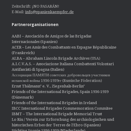
Zeitschrift: ¡NO PASARÁN!
E-Mail:
info@spanienkaempfer.de
Partnerorganisationen
AABI – Asociación de Amigos de las Brigadas
Internacionales (Spanien)
ACER – Les Amis des Combattants en Espagne Républicaine
(Frankreich)
ALBA – Abraham Lincoln Brigade Archives
(USA)
A.I.C.V.A.S. – Associazione Italiana Combattenti Volontari
Antifascisti di Spagna (Italien)
Ассоциация ПАМЯТИ советских добровольцев участников
испанской войны 1936-1939гг (Russische Föderation)
Ernst Thälmann" e. V., Ziegenhals-Berlin"
Friends of the International Brigades, Spain 1936-1939
(Dänemark)
Friends of the International Brigades in Ireland
IBCC International Brigades Commemoration Commitee
IBMT – The International Brigade Memorial Trust
Lo Riu / Verein zur Erforschung des archäologischen und
historischen Erbes der Terres de l'Ebro (Spanien)
Stichting Spanje 1936-1939 (NIederlande)