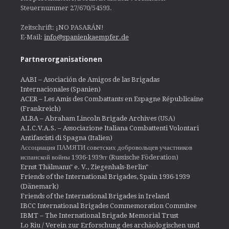
Steuernummer 27/670/54593.
Zeitschrift: ¡NO PASARÁN!
E-Mail:
info@spanienkaempfer.de
Partnerorganisationen
AABI – Asociación de Amigos de las Brigadas
Internacionales (Spanien)
ACER – Les Amis des Combattants en Espagne Républicaine
(Frankreich)
ALBA – Abraham Lincoln Brigade Archives
(USA)
A.I.C.V.A.S. – Associazione Italiana Combattenti Volontari
Antifascisti di Spagna (Italien)
Ассоциация ПАМЯТИ советских добровольцев участников
испанской войны 1936-1939гг (Russische Föderation)
Ernst Thälmann" e. V., Ziegenhals-Berlin"
Friends of the International Brigades, Spain 1936-1939
(Dänemark)
Friends of the International Brigades in Ireland
IBCC International Brigades Commemoration Commitee
IBMT – The International Brigade Memorial Trust
Lo Riu / Verein zur Erforschung des archäologischen und