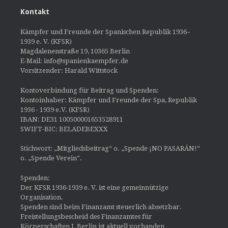
Kontakt
Kämpfer und Freunde der Spanischen Republik 1936–
1939 e. V. (KFSR)
Magdalenenstraße 19, 10365 Berlin
E-Mail: info@spanienkaempfer.de
Vorsitzender: Harald Wittstock
Kontoverbindung für Beitrag und Spenden:
Kontoinhaber: Kämpfer und Freunde der Spa, Republik
1936 - 1939 e.V. (KFSR)
IBAN: DE31 100500001653528911
SWIFT-BIC: BELADEBEXXX
Stichwort: „Mitgliedsbeitrag“ o. „Spende ¡NO PASARÁN!“
o. „Spende Verein“.
Spenden:
Der KFSR 1936-1939 e. V. ist eine gemeinnützige
Organisation.
Spenden sind beim Finanzamt steuerlich absetzbar.
Freistellungsbescheid des Finanzamtes für
Körperschaften I, Berlin ist aktuell vorhanden