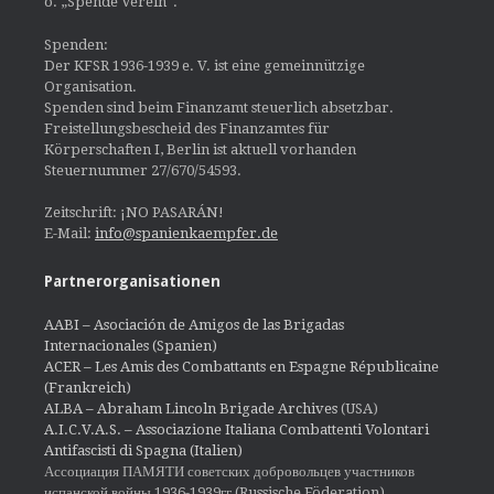
o. „Spende Verein“.
Spenden:
Der KFSR 1936-1939 e. V. ist eine gemeinnützige
Organisation.
Spenden sind beim Finanzamt steuerlich absetzbar.
Freistellungsbescheid des Finanzamtes für
Körperschaften I, Berlin ist aktuell vorhanden
Steuernummer 27/670/54593.
Zeitschrift: ¡NO PASARÁN!
E-Mail:
info@spanienkaempfer.de
Partnerorganisationen
AABI – Asociación de Amigos de las Brigadas
Internacionales (Spanien)
ACER – Les Amis des Combattants en Espagne Républicaine
(Frankreich)
ALBA – Abraham Lincoln Brigade Archives
(USA)
A.I.C.V.A.S. – Associazione Italiana Combattenti Volontari
Antifascisti di Spagna (Italien)
Ассоциация ПАМЯТИ советских добровольцев участников
испанской войны 1936-1939гг (Russische Föderation)