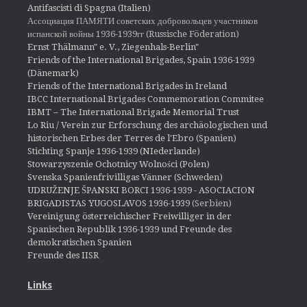
Antifascisti di Spagna (Italien)
Ассоциация ПАМЯТИ советских добровольцев участников
испанской войны 1936-1939гг (Russische Föderation)
Ernst Thälmann" e. V., Ziegenhals-Berlin"
Friends of the International Brigades, Spain 1936-1939
(Dänemark)
Friends of the International Brigades in Ireland
IBCC International Brigades Commemoration Commitee
IBMT – The International Brigade Memorial Trust
Lo Riu / Verein zur Erforschung des archäologischen und
historischen Erbes der Terres de l'Ebro (Spanien)
Stichting Spanje 1936-1939 (NIederlande)
Stowarzyszenie Ochotnicy Wolności (Polen)
Svenska Spanienfrivilligas Vänner (Schweden)
UDRUŽENJE ŠPANSKI BORCI 1936-1939 - ASOCIACION
BRIGADISTAS YUGOSLAVOS 1936-1939
(Serbien)
Vereinigung österreichischer Freiwilliger in der
Spanischen Republik 1936-1939 und Freunde des
demokratischen Spanien
Freunde des IISR
Links