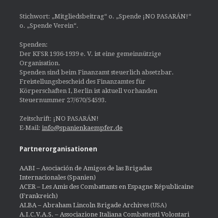
Stichwort: „Mitgliedsbeitrag“ o. „Spende ¡NO PASARÁN!“
o. „Spende Verein“.
Spenden:
Der KFSR 1936-1939 e. V. ist eine gemeinnützige
Organisation.
Spenden sind beim Finanzamt steuerlich absetzbar.
Freistellungsbescheid des Finanzamtes für
Körperschaften I, Berlin ist aktuell vorhanden
Steuernummer 27/670/54593.
Zeitschrift: ¡NO PASARÁN!
E-Mail:
info@spanienkaempfer.de
Partnerorganisationen
AABI – Asociación de Amigos de las Brigadas
Internacionales (Spanien)
ACER – Les Amis des Combattants en Espagne Républicaine
(Frankreich)
ALBA – Abraham Lincoln Brigade Archives
(USA)
A.I.C.V.A.S. – Associazione Italiana Combattenti Volontari