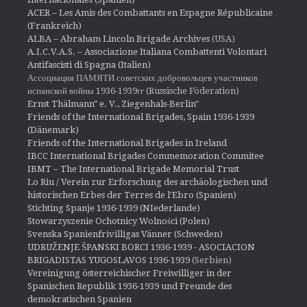
ACER – Les Amis des Combattants en Espagne Républicaine
(Frankreich)
ALBA – Abraham Lincoln Brigade Archives
(USA)
A.I.C.V.A.S. – Associazione Italiana Combattenti Volontari
Antifascisti di Spagna (Italien)
Ассоциация ПАМЯТИ советских добровольцев участников
испанской войны 1936-1939гг (Russische Föderation)
Ernst Thälmann" e. V., Ziegenhals-Berlin"
Friends of the International Brigades, Spain 1936-1939
(Dänemark)
Friends of the International Brigades in Ireland
IBCC International Brigades Commemoration Commitee
IBMT – The International Brigade Memorial Trust
Lo Riu / Verein zur Erforschung des archäologischen und
historischen Erbes der Terres de l'Ebro (Spanien)
Stichting Spanje 1936-1939 (NIederlande)
Stowarzyszenie Ochotnicy Wolności (Polen)
Svenska Spanienfrivilligas Vänner (Schweden)
UDRUŽENJE ŠPANSKI BORCI 1936-1939 - ASOCIACION
BRIGADISTAS YUGOSLAVOS 1936-1939
(Serbien)
Vereinigung österreichischer Freiwilliger in der
Spanischen Republik 1936-1939 und Freunde des
demokratischen Spanien