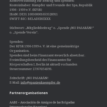
Kontoverbindung für Beitrag und Spenden:
Kontoinhaber: Kämpfer und Freunde der Spa, Republik
1936 - 1939 e.V. (KFSR)
IBAN: DE31 100500001653528911
SWIFT-BIC: BELADEBEXXX
Stichwort: „Mitgliedsbeitrag“ o. „Spende ¡NO PASARÁN!“
o. „Spende Verein“.
Spenden:
Der KFSR 1936-1939 e. V. ist eine gemeinnützige
Organisation.
Spenden sind beim Finanzamt steuerlich absetzbar.
Freistellungsbescheid des Finanzamtes für
Körperschaften I, Berlin ist aktuell vorhanden
Steuernummer 27/670/54593.
Zeitschrift: ¡NO PASARÁN!
E-Mail:
info@spanienkaempfer.de
Partnerorganisationen
AABI – Asociación de Amigos de las Brigadas
Internacionales (Spanien)