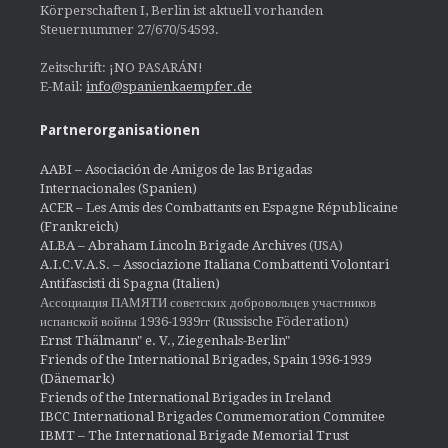
Körperschaften I, Berlin ist aktuell vorhanden
Steuernummer 27/670/54593.
Zeitschrift: ¡NO PASARÁN!
E-Mail:
info@spanienkaempfer.de
Partnerorganisationen
AABI – Asociación de Amigos de las Brigadas
Internacionales (Spanien)
ACER – Les Amis des Combattants en Espagne Républicaine
(Frankreich)
ALBA – Abraham Lincoln Brigade Archives
(USA)
A.I.C.V.A.S. – Associazione Italiana Combattenti Volontari
Antifascisti di Spagna (Italien)
Ассоциация ПАМЯТИ советских добровольцев участников
испанской войны 1936-1939гг (Russische Föderation)
Ernst Thälmann" e. V., Ziegenhals-Berlin"
Friends of the International Brigades, Spain 1936-1939
(Dänemark)
Friends of the International Brigades in Ireland
IBCC International Brigades Commemoration Commitee
IBMT – The International Brigade Memorial Trust