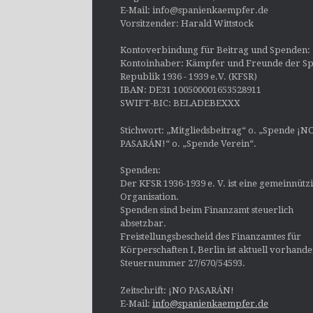
E-Mail: info@spanienkaempfer.de
Vorsitzender: Harald Wittstock
Kontoverbindung für Beitrag und Spenden:
Kontoinhaber: Kämpfer und Freunde der Sp
Republik 1936 - 1939 e.V. (KFSR)
IBAN: DE31 100500001653528911
SWIFT-BIC: BELADEBEXXX
Stichwort: „Mitgliedsbeitrag“ o. „Spende ¡N
PASARÁN!“ o. „Spende Verein“.
Spenden:
Der KFSR 1936-1939 e. V. ist eine gemeinnütz
Organisation.
Spenden sind beim Finanzamt steuerlich
absetzbar.
Freistellungsbescheid des Finanzamtes für
Körperschaften I, Berlin ist aktuell vorhand
Steuernummer 27/670/54593.
Zeitschrift: ¡NO PASARÁN!
E-Mail:
info@spanienkaempfer.de