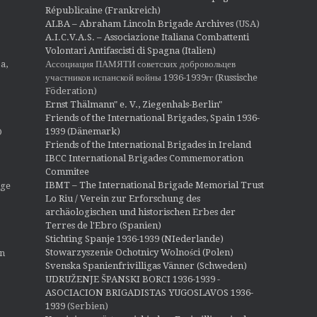
Républicaine (Frankreich)
ALBA – Abraham Lincoln Brigade Archives
(USA)
A.I.C.V.A.S. – Associazione Italiana Combattenti
Volontari Antifascisti di Spagna (Italien)
Ассоциация ПАМЯТИ советских добровольцев
a,
участников испанской войны 1936-1939гг (Russische
Föderation)
Ernst Thälmann" e. V., Ziegenhals-Berlin"
Friends of the International Brigades, Spain 1936-
1939 (Dänemark)
O
Friends of the International Brigades in Ireland
IBCC International Brigades Commemoration
Commitee
IBMT – The International Brigade Memorial Trust
ige
Lo Riu / Verein zur Erforschung des
archäologischen und historischen Erbes der
Terres de l'Ebro (Spanien)
Stichting Spanje 1936-1939 (NIederlande)
Stowarzyszenie Ochotnicy Wolności (Polen)
en
Svenska Spanienfrivilligas Vänner (Schweden)
UDRUŽENJE ŠPANSKI BORCI 1936-1939 -
ASOCIACION BRIGADISTAS YUGOSLAVOS 1936-
1939
(Serbien)