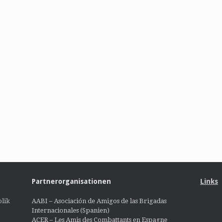
Partnerorganisationen
Links
lik
AABI – Asociación de Amigos de las Brigadas
Internacionales (Spanien)
ACER – Les Amis des Combattants en Espagne