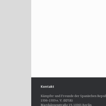
Kontakt
Kämpfer und Freunde der Spanischen Repub
1936–1939 e. V. (KFSR)
Magdalenenstraße 19, 10365 Berlin