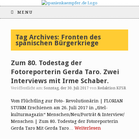
MENU
Tag Archives:
Fronten des
spanischen Bürgerkriege
Zum 80. Todestag der
Fotoreporterin Gerda Taro. Zwei
Interviews mit Irme Schaber.
Veröffentlicht am:
Sonntag, der 30. Juli 2017
von
Redaktion KFSR
Vom Flüchtling zur Foto- Revolutionärin | FLORIAN
STURM Erschienen am 26. Juli 2017 in „titel-
kulturmagazin“ Menschen/Neu/Porträt & Interview/
Menschen | Zum 80. Todestag der Fotoreporterin
Gerda Taro Mit Gerda Taro…
Weiterlesen