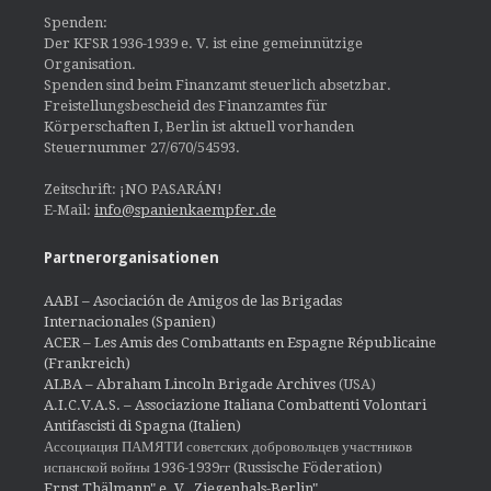
Spenden:
Der KFSR 1936-1939 e. V. ist eine gemeinnützige
Organisation.
Spenden sind beim Finanzamt steuerlich absetzbar.
Freistellungsbescheid des Finanzamtes für
Körperschaften I, Berlin ist aktuell vorhanden
Steuernummer 27/670/54593.
Zeitschrift: ¡NO PASARÁN!
E-Mail:
info@spanienkaempfer.de
Partnerorganisationen
AABI – Asociación de Amigos de las Brigadas
Internacionales (Spanien)
ACER – Les Amis des Combattants en Espagne Républicaine
(Frankreich)
ALBA – Abraham Lincoln Brigade Archives
(USA)
A.I.C.V.A.S. – Associazione Italiana Combattenti Volontari
Antifascisti di Spagna (Italien)
Ассоциация ПАМЯТИ советских добровольцев участников
испанской войны 1936-1939гг (Russische Föderation)
Ernst Thälmann" e. V., Ziegenhals-Berlin"