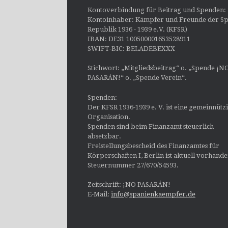
Kontoverbindung für Beitrag und Spenden:
Kontoinhaber: Kämpfer und Freunde der Sp
Republik 1936 - 1939 e.V. (KFSR)
IBAN: DE31 100500001653528911
SWIFT-BIC: BELADEBEXXX
Stichwort: „Mitgliedsbeitrag“ o. „Spende ¡N
PASARÁN!“ o. „Spende Verein“.
Spenden:
Der KFSR 1936-1939 e. V. ist eine gemeinnütz
Organisation.
Spenden sind beim Finanzamt steuerlich
absetzbar.
Freistellungsbescheid des Finanzamtes für
Körperschaften I, Berlin ist aktuell vorhand
Steuernummer 27/670/54593.
Zeitschrift: ¡NO PASARÁN!
E-Mail:
info@spanienkaempfer.de