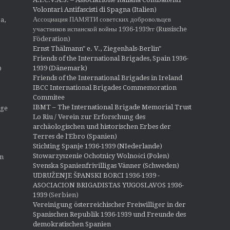
Volontari Antifascisti di Spagna (Italien)
Ассоциация ПАМЯТИ советских добровольцев
a,
участников испанской войны 1936-1939гг (Russische
Föderation)
Ernst Thälmann" e. V., Ziegenhals-Berlin"
Friends of the International Brigades, Spain 1936-
1939 (Dänemark)
O
Friends of the International Brigades in Ireland
IBCC International Brigades Commemoration
Commitee
IBMT – The International Brigade Memorial Trust
ige
Lo Riu / Verein zur Erforschung des
archäologischen und historischen Erbes der
Terres de l'Ebro (Spanien)
Stichting Spanje 1936-1939 (NIederlande)
Stowarzyszenie Ochotnicy Wolności (Polen)
en
Svenska Spanienfrivilligas Vänner (Schweden)
UDRUŽENJE ŠPANSKI BORCI 1936-1939 -
ASOCIACION BRIGADISTAS YUGOSLAVOS 1936-
1939
(Serbien)
Vereinigung österreichischer Freiwilliger in der
Spanischen Republik 1936-1939 und Freunde des
demokratischen Spanien