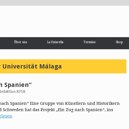
Über uns
La Fatarella
Termine
Shop
r Universität Málaga
h Spanien“
Redaktion KFSR
 nach Spanien“ Eine Gruppe von Künstlern und Historikern
Schweden hat das Projekt „Ein Zug nach Spanien“, ins
rlesen