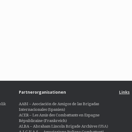
Partnerorganisationen
Links
lik
AABI – Asociación de Amigos de las Brigadas
Internacionales (Spanien)
ACER – Les Amis des Combattants en Espagne
Républicaine (Frankreich)
ALBA – Abraham Lincoln Brigade Archives
(USA)
A.I.C.V.A.S. – Associazione Italiana Combattenti