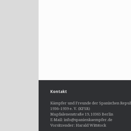
Kontakt
Kämpfer und Freunde der Spanischen Repub
1936–1939 e. V. (KFSR)
Magdalenenstraße 19, 10365 Berlin
E-Mail: info@spanienkaempfer.de
Vorsitzender: Harald Wittstock