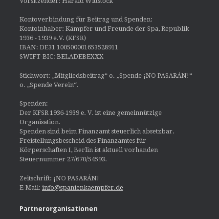
Vorsitzender: Harald Wittstock
Kontoverbindung für Beitrag und Spenden:
Kontoinhaber: Kämpfer und Freunde der Spa, Republik
1936 - 1939 e.V. (KFSR)
IBAN: DE31 100500001653528911
SWIFT-BIC: BELADEBEXXX
Stichwort: „Mitgliedsbeitrag“ o. „Spende ¡NO PASARÁN!“
o. „Spende Verein“.
Spenden:
Der KFSR 1936-1939 e. V. ist eine gemeinnützige
Organisation.
Spenden sind beim Finanzamt steuerlich absetzbar.
Freistellungsbescheid des Finanzamtes für
Körperschaften I, Berlin ist aktuell vorhanden
Steuernummer 27/670/54593.
Zeitschrift: ¡NO PASARÁN!
E-Mail:
info@spanienkaempfer.de
Partnerorganisationen