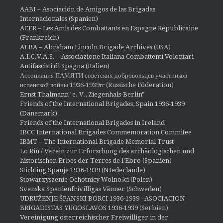
AABI – Asociación de Amigos de las Brigadas
Internacionales (Spanien)
ACER – Les Amis des Combattants en Espagne Républicaine
(Frankreich)
ALBA – Abraham Lincoln Brigade Archives
(USA)
A.I.C.V.A.S. – Associazione Italiana Combattenti Volontari
Antifascisti di Spagna (Italien)
Ассоциация ПАМЯТИ советских добровольцев участников
испанской войны 1936-1939гг (Russische Föderation)
Ernst Thälmann" e. V., Ziegenhals-Berlin"
Friends of the International Brigades, Spain 1936-1939
(Dänemark)
Friends of the International Brigades in Ireland
IBCC International Brigades Commemoration Commitee
IBMT – The International Brigade Memorial Trust
Lo Riu / Verein zur Erforschung des archäologischen und
historischen Erbes der Terres de l'Ebro (Spanien)
Stichting Spanje 1936-1939 (NIederlande)
Stowarzyszenie Ochotnicy Wolności (Polen)
Svenska Spanienfrivilligas Vänner (Schweden)
UDRUŽENJE ŠPANSKI BORCI 1936-1939 - ASOCIACION
BRIGADISTAS YUGOSLAVOS 1936-1939
(Serbien)
Vereinigung österreichischer Freiwilliger in der