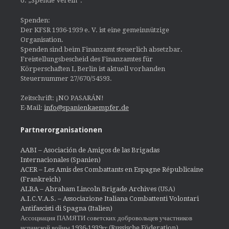
o. „Spende Verein“.
Spenden:
Der KFSR 1936-1939 e. V. ist eine gemeinnützige
Organisation.
Spenden sind beim Finanzamt steuerlich absetzbar.
Freistellungsbescheid des Finanzamtes für
Körperschaften I, Berlin ist aktuell vorhanden
Steuernummer 27/670/54593.
Zeitschrift: ¡NO PASARÁN!
E-Mail:
info@spanienkaempfer.de
Partnerorganisationen
AABI – Asociación de Amigos de las Brigadas
Internacionales (Spanien)
ACER – Les Amis des Combattants en Espagne Républicaine
(Frankreich)
ALBA – Abraham Lincoln Brigade Archives
(USA)
A.I.C.V.A.S. – Associazione Italiana Combattenti Volontari
Antifascisti di Spagna (Italien)
Ассоциация ПАМЯТИ советских добровольцев участников
испанской войны 1936-1939гг (Russische Föderation)