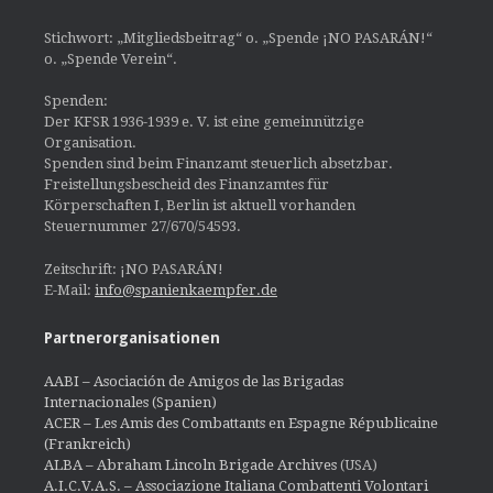
Stichwort: „Mitgliedsbeitrag“ o. „Spende ¡NO PASARÁN!“
o. „Spende Verein“.
Spenden:
Der KFSR 1936-1939 e. V. ist eine gemeinnützige
Organisation.
Spenden sind beim Finanzamt steuerlich absetzbar.
Freistellungsbescheid des Finanzamtes für
Körperschaften I, Berlin ist aktuell vorhanden
Steuernummer 27/670/54593.
Zeitschrift: ¡NO PASARÁN!
E-Mail:
info@spanienkaempfer.de
Partnerorganisationen
AABI – Asociación de Amigos de las Brigadas
Internacionales (Spanien)
ACER – Les Amis des Combattants en Espagne Républicaine
(Frankreich)
ALBA – Abraham Lincoln Brigade Archives
(USA)
A.I.C.V.A.S. – Associazione Italiana Combattenti Volontari