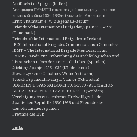
Antifascisti di Spagna (Italien)
Ассоциация ПАМЯТИ советских добровольцев участников
испанской войны 1936-1939гг (Russische Föderation)
Ernst Thälmann" e. V., Ziegenhals-Berlin"
Friends of the International Brigades, Spain 1936-1939
(Dänemark)
Friends of the International Brigades in Ireland
IBCC International Brigades Commemoration Commitee
IBMT – The International Brigade Memorial Trust
Lo Riu / Verein zur Erforschung des archäologischen und
historischen Erbes der Terres de l'Ebro (Spanien)
Stichting Spanje 1936-1939 (NIederlande)
Stowarzyszenie Ochotnicy Wolności (Polen)
Svenska Spanienfrivilligas Vänner (Schweden)
UDRUŽENJE ŠPANSKI BORCI 1936-1939 - ASOCIACION
BRIGADISTAS YUGOSLAVOS 1936-1939
(Serbien)
Vereinigung österreichischer Freiwilliger in der
Spanischen Republik 1936-1939 und Freunde des
demokratischen Spanien
Freunde des IISR
Links