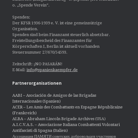
o. „Spende Verein“.
Spenden:
Der KFSR 1936-1939 e. V. ist eine gemeinnützige
Organisation.
Spenden sind beim Finanzamt steuerlich absetzbar.
Freistellungsbescheid des Finanzamtes für
Körperschaften I, Berlin ist aktuell vorhanden
Steuernummer 27/670/54593.
Zeitschrift: ¡NO PASARÁN!
E-Mail:
info@spanienkaempfer.de
Partnerorganisationen
AABI – Asociación de Amigos de las Brigadas
Internacionales (Spanien)
ACER – Les Amis des Combattants en Espagne Républicaine
(Frankreich)
ALBA – Abraham Lincoln Brigade Archives
(USA)
A.I.C.V.A.S. – Associazione Italiana Combattenti Volontari
Antifascisti di Spagna (Italien)
Ассоциация ПАМЯТИ советских добровольцев участников