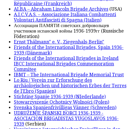
Républicaine (Frankreich)
ALBA – Abraham Lincoln Brigade Archives
(USA)
A.I.C.V.A.S. – Associazione Italiana Combattenti
Volontari Antifascisti di Spagna (Italien)
Ассоциация ПАМЯТИ советских добровольцев
участников испанской войны 1936-1939гг (Russische
Föderation)
Ernst Thälmann" e. V., Ziegenhals-Berlin"
Friends of the International Brigades, Spain 1936-
1939 (Dänemark)
Friends of the International Brigades in Ireland
IBCC International Brigades Commemoration
Commitee
IBMT – The International Brigade Memorial Trust
Lo Riu / Verein zur Erforschung des
archäologischen und historischen Erbes der Terres
de l'Ebro (Spanien)
Stichting Spanje 1936-1939 (NIederlande)
Stowarzyszenie Ochotnicy Wolności (Polen)
Svenska Spanienfrivilligas Vänner (Schweden)
UDRUŽENJE ŠPANSKI BORCI 1936-1939 -
ASOCIACION BRIGADISTAS YUGOSLAVOS 1936-
1939
(Serbien)