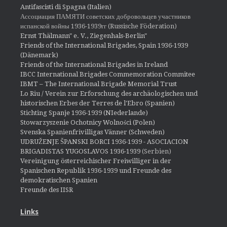
Antifascisti di Spagna (Italien)
Ассоциация ПАМЯТИ советских добровольцев участников
испанской войны 1936-1939гг (Russische Föderation)
Ernst Thälmann" e. V., Ziegenhals-Berlin"
Friends of the International Brigades, Spain 1936-1939
(Dänemark)
Friends of the International Brigades in Ireland
IBCC International Brigades Commemoration Commitee
IBMT – The International Brigade Memorial Trust
Lo Riu / Verein zur Erforschung des archäologischen und
historischen Erbes der Terres de l'Ebro (Spanien)
Stichting Spanje 1936-1939 (NIederlande)
Stowarzyszenie Ochotnicy Wolności (Polen)
Svenska Spanienfrivilligas Vänner (Schweden)
UDRUŽENJE ŠPANSKI BORCI 1936-1939 - ASOCIACION
BRIGADISTAS YUGOSLAVOS 1936-1939
(Serbien)
Vereinigung österreichischer Freiwilliger in der
Spanischen Republik 1936-1939 und Freunde des
demokratischen Spanien
Freunde des IISR
Links