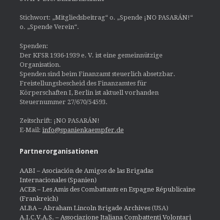
Stichwort: „Mitgliedsbeitrag“ o. „Spende ¡NO PASARÁN!“
o. „Spende Verein“.
Spenden:
Der KFSR 1936-1939 e. V. ist eine gemeinnützige
Organisation.
Spenden sind beim Finanzamt steuerlich absetzbar.
Freistellungsbescheid des Finanzamtes für
Körperschaften I, Berlin ist aktuell vorhanden
Steuernummer 27/670/54593.
Zeitschrift: ¡NO PASARÁN!
E-Mail:
info@spanienkaempfer.de
Partnerorganisationen
AABI – Asociación de Amigos de las Brigadas
Internacionales (Spanien)
ACER – Les Amis des Combattants en Espagne Républicaine
(Frankreich)
ALBA – Abraham Lincoln Brigade Archives
(USA)
A.I.C.V.A.S. – Associazione Italiana Combattenti Volontari