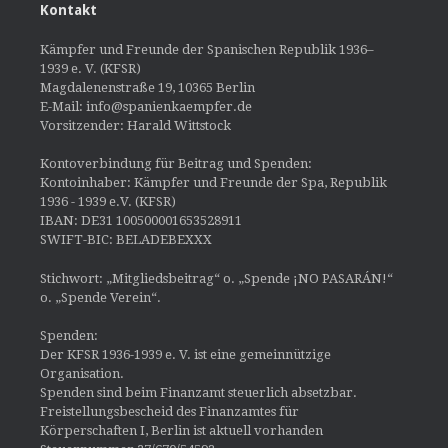
Kontakt
Kämpfer und Freunde der Spanischen Republik 1936–
1939 e. V. (KFSR)
Magdalenenstraße 19, 10365 Berlin
E-Mail: info@spanienkaempfer.de
Vorsitzender: Harald Wittstock
Kontoverbindung für Beitrag und Spenden:
Kontoinhaber: Kämpfer und Freunde der Spa, Republik
1936 - 1939 e.V. (KFSR)
IBAN: DE31 100500001653528911
SWIFT-BIC: BELADEBEXXX
Stichwort: „Mitgliedsbeitrag“ o. „Spende ¡NO PASARÁN!“
o. „Spende Verein“.
Spenden:
Der KFSR 1936-1939 e. V. ist eine gemeinnützige
Organisation.
Spenden sind beim Finanzamt steuerlich absetzbar.
Freistellungsbescheid des Finanzamtes für
Körperschaften I, Berlin ist aktuell vorhanden