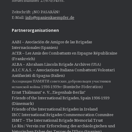
Steuernummer 27/670/54593.
Zeitschrift: ¡NO PASARÁN!
E-Mail:
info@spanienkaempfer.de
Partnerorganisationen
AABI – Asociación de Amigos de las Brigadas
Internacionales (Spanien)
ACER – Les Amis des Combattants en Espagne Républicaine
(Frankreich)
ALBA – Abraham Lincoln Brigade Archives
(USA)
A.I.C.V.A.S. – Associazione Italiana Combattenti Volontari
Antifascisti di Spagna (Italien)
Ассоциация ПАМЯТИ советских добровольцев участников
испанской войны 1936-1939гг (Russische Föderation)
Ernst Thälmann" e. V., Ziegenhals-Berlin"
Friends of the International Brigades, Spain 1936-1939
(Dänemark)
Friends of the International Brigades in Ireland
IBCC International Brigades Commemoration Commitee
IBMT – The International Brigade Memorial Trust
Lo Riu / Verein zur Erforschung des archäologischen und
historischen Erbes der Terres de l'Ebro (Spanien)