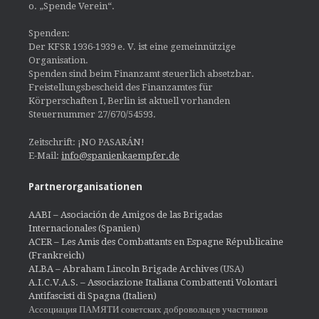
o. „Spende Verein“.
Spenden:
Der KFSR 1936-1939 e. V. ist eine gemeinnützige
Organisation.
Spenden sind beim Finanzamt steuerlich absetzbar.
Freistellungsbescheid des Finanzamtes für
Körperschaften I, Berlin ist aktuell vorhanden
Steuernummer 27/670/54593.
Zeitschrift: ¡NO PASARÁN!
E-Mail:
info@spanienkaempfer.de
Partnerorganisationen
AABI – Asociación de Amigos de las Brigadas
Internacionales (Spanien)
ACER – Les Amis des Combattants en Espagne Républicaine
(Frankreich)
ALBA – Abraham Lincoln Brigade Archives
(USA)
A.I.C.V.A.S. – Associazione Italiana Combattenti Volontari
Antifascisti di Spagna (Italien)
Ассоциация ПАМЯТИ советских добровольцев участников