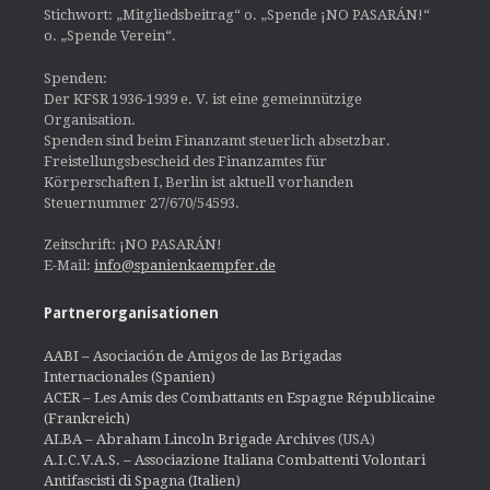
Stichwort: „Mitgliedsbeitrag“ o. „Spende ¡NO PASARÁN!“
o. „Spende Verein“.
Spenden:
Der KFSR 1936-1939 e. V. ist eine gemeinnützige
Organisation.
Spenden sind beim Finanzamt steuerlich absetzbar.
Freistellungsbescheid des Finanzamtes für
Körperschaften I, Berlin ist aktuell vorhanden
Steuernummer 27/670/54593.
Zeitschrift: ¡NO PASARÁN!
E-Mail:
info@spanienkaempfer.de
Partnerorganisationen
AABI – Asociación de Amigos de las Brigadas
Internacionales (Spanien)
ACER – Les Amis des Combattants en Espagne Républicaine
(Frankreich)
ALBA – Abraham Lincoln Brigade Archives
(USA)
A.I.C.V.A.S. – Associazione Italiana Combattenti Volontari
Antifascisti di Spagna (Italien)