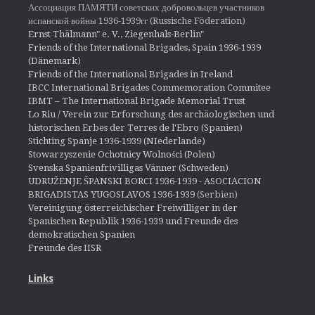
Ассоциация ПАМЯТИ советских добровольцев участников
испанской войны 1936-1939гг (Russische Föderation)
Ernst Thälmann" e. V., Ziegenhals-Berlin"
Friends of the International Brigades, Spain 1936-1939
(Dänemark)
Friends of the International Brigades in Ireland
IBCC International Brigades Commemoration Commitee
IBMT – The International Brigade Memorial Trust
Lo Riu / Verein zur Erforschung des archäologischen und
historischen Erbes der Terres de l'Ebro (Spanien)
Stichting Spanje 1936-1939 (NIederlande)
Stowarzyszenie Ochotnicy Wolności (Polen)
Svenska Spanienfrivilligas Vänner (Schweden)
UDRUŽENJE ŠPANSKI BORCI 1936-1939 - ASOCIACION
BRIGADISTAS YUGOSLAVOS 1936-1939
(Serbien)
Vereinigung österreichischer Freiwilliger in der
Spanischen Republik 1936-1939 und Freunde des
demokratischen Spanien
Freunde des IISR
Links