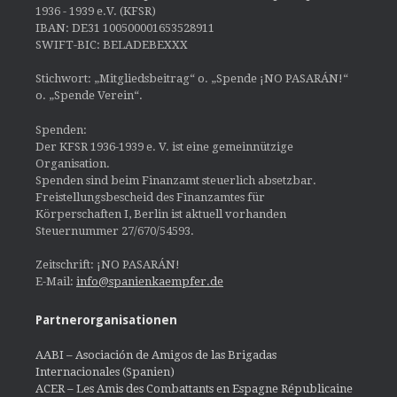
1936 - 1939 e.V. (KFSR)
IBAN: DE31 100500001653528911
SWIFT-BIC: BELADEBEXXX
Stichwort: „Mitgliedsbeitrag“ o. „Spende ¡NO PASARÁN!“
o. „Spende Verein“.
Spenden:
Der KFSR 1936-1939 e. V. ist eine gemeinnützige
Organisation.
Spenden sind beim Finanzamt steuerlich absetzbar.
Freistellungsbescheid des Finanzamtes für
Körperschaften I, Berlin ist aktuell vorhanden
Steuernummer 27/670/54593.
Zeitschrift: ¡NO PASARÁN!
E-Mail:
info@spanienkaempfer.de
Partnerorganisationen
AABI – Asociación de Amigos de las Brigadas
Internacionales (Spanien)
ACER – Les Amis des Combattants en Espagne Républicaine