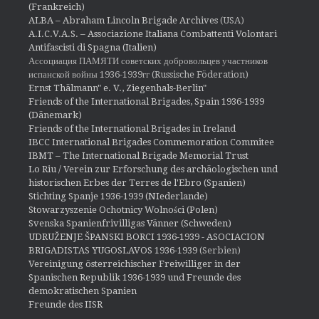
(Frankreich)
ALBA – Abraham Lincoln Brigade Archives
(USA)
A.I.C.V.A.S. – Associazione Italiana Combattenti Volontari
Antifascisti di Spagna (Italien)
Ассоциация ПАМЯТИ советских добровольцев участников
испанской войны 1936-1939гг (Russische Föderation)
Ernst Thälmann" e. V., Ziegenhals-Berlin"
Friends of the International Brigades, Spain 1936-1939
(Dänemark)
Friends of the International Brigades in Ireland
IBCC International Brigades Commemoration Commitee
IBMT – The International Brigade Memorial Trust
Lo Riu / Verein zur Erforschung des archäologischen und
historischen Erbes der Terres de l'Ebro (Spanien)
Stichting Spanje 1936-1939 (NIederlande)
Stowarzyszenie Ochotnicy Wolności (Polen)
Svenska Spanienfrivilligas Vänner (Schweden)
UDRUŽENJE ŠPANSKI BORCI 1936-1939 - ASOCIACION
BRIGADISTAS YUGOSLAVOS 1936-1939
(Serbien)
Vereinigung österreichischer Freiwilliger in der
Spanischen Republik 1936-1939 und Freunde des
demokratischen Spanien
Freunde des IISR