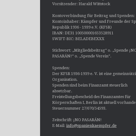
Vorsitzender: Harald Wittstock
Kontoverbindung für Beitrag und Spenden:
Kontoinhaber: Kämpfer und Freunde der Sp
Republik 1936 - 1939 e.V. (KFSR)
IBAN: DE31 100500001653528911
SWIFT-BIC: BELADEBEXXX
Stichwort: „Mitgliedsbeitrag“ o. „Spende ¡N
PASARÁN!“ o. „Spende Verein“.
Spenden:
Der KFSR 1936-1939 e. V. ist eine gemeinnütz
Organisation.
Spenden sind beim Finanzamt steuerlich
absetzbar.
Freistellungsbescheid des Finanzamtes für
Körperschaften I, Berlin ist aktuell vorhand
Steuernummer 27/670/54593.
Zeitschrift: ¡NO PASARÁN!
E-Mail:
info@spanienkaempfer.de