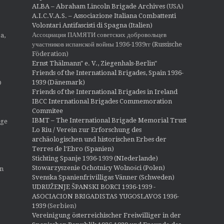
ALBA – Abraham Lincoln Brigade Archives
(USA)
A.I.C.V.A.S. – Associazione Italiana Combattenti
Volontari Antifascisti di Spagna (Italien)
Ассоциация ПАМЯТИ советских добровольцев
a,
участников испанской войны 1936-1939гг (Russische
Föderation)
Ernst Thälmann" e. V., Ziegenhals-Berlin"
Friends of the International Brigades, Spain 1936-
1939 (Dänemark)
O
Friends of the International Brigades in Ireland
IBCC International Brigades Commemoration
Commitee
IBMT – The International Brigade Memorial Trust
ige
Lo Riu / Verein zur Erforschung des
archäologischen und historischen Erbes der
Terres de l'Ebro (Spanien)
Stichting Spanje 1936-1939 (NIederlande)
Stowarzyszenie Ochotnicy Wolności (Polen)
en
Svenska Spanienfrivilligas Vänner (Schweden)
UDRUŽENJE ŠPANSKI BORCI 1936-1939 -
ASOCIACION BRIGADISTAS YUGOSLAVOS 1936-
1939
(Serbien)
Vereinigung österreichischer Freiwilliger in der