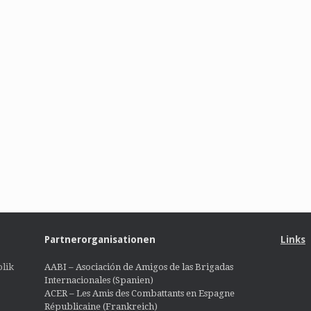
Partnerorganisationen
Links
lik
AABI – Asociación de Amigos de las Brigadas
Internacionales (Spanien)
ACER – Les Amis des Combattants en Espagne
Républicaine (Frankreich)