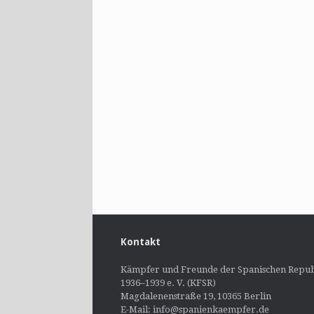
Kontakt
Kämpfer und Freunde der Spanischen Repub
1936–1939 e. V. (KFSR)
Magdalenenstraße 19, 10365 Berlin
E-Mail: info@spanienkaempfer.de